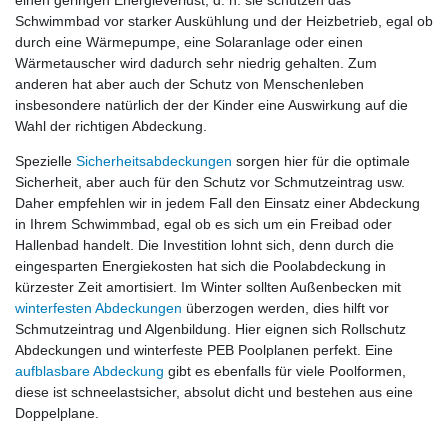
einen geringen Energieverlust, d. h. sie schützen das
Schwimmbad vor starker Auskühlung und der Heizbetrieb, egal ob
durch eine Wärmepumpe, eine Solaranlage oder einen
Wärmetauscher wird dadurch sehr niedrig gehalten. Zum
anderen hat aber auch der Schutz von Menschenleben
insbesondere natürlich der der Kinder eine Auswirkung auf die
Wahl der richtigen Abdeckung.
Spezielle
Sicherheitsabdeckungen
sorgen hier für die optimale
Sicherheit, aber auch für den Schutz vor Schmutzeintrag usw.
Daher empfehlen wir in jedem Fall den Einsatz einer Abdeckung
in Ihrem Schwimmbad, egal ob es sich um ein Freibad oder
Hallenbad handelt. Die Investition lohnt sich, denn durch die
eingesparten Energiekosten hat sich die Poolabdeckung in
kürzester Zeit amortisiert. Im Winter sollten Außenbecken mit
winterfesten Abdeckungen
überzogen werden, dies hilft vor
Schmutzeintrag und Algenbildung. Hier eignen sich Rollschutz
Abdeckungen und winterfeste PEB Poolplanen perfekt. Eine
aufblasbare Abdeckung
gibt es ebenfalls für viele Poolformen,
diese ist schneelastsicher, absolut dicht und bestehen aus eine
Doppelplane.