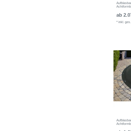
Aufblasba
Achtform
ab 2.0
*
inkl. ges
Aufblasba
Achtform