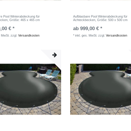
re Pool Winterabdeckung für
Aufblasbare Pool Winterabdeckung für
ecken
, Größe: 465 x 465 cm
Achteckbecken
, Größe: 500 x 500 cm
,00 € *
ab 999,00 € *
. MwSt.
zzgl.
Versandkosten
*
inkl. ges. MwSt.
zzgl.
Versandkosten