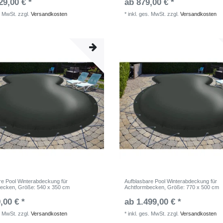
29,00 € *
ab 879,00 € *
. MwSt.
zzgl.
Versandkosten
*
inkl. ges. MwSt.
zzgl.
Versandkosten
re Pool Winterabdeckung für
Aufblasbare Pool Winterabdeckung für
becken
, Größe: 540 x 350 cm
Achtformbecken
, Größe: 770 x 500 cm
,00 € *
ab 1.499,00 € *
. MwSt.
zzgl.
Versandkosten
*
inkl. ges. MwSt.
zzgl.
Versandkosten