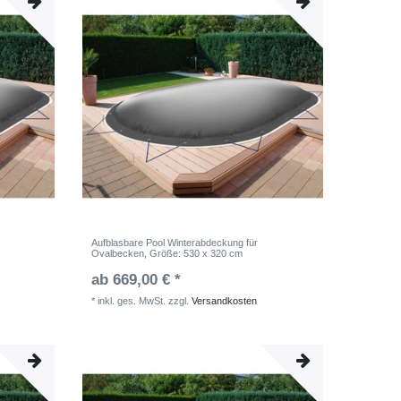
Aufblasbare Pool Winterabdeckung für
Ovalbecken
, Größe: 530 x 320 cm
ab 669,00 € *
*
inkl. ges. MwSt.
zzgl.
Versandkosten