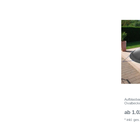
Aufblasba
Ovalbeck
ab 1.0
*
inkl. ges