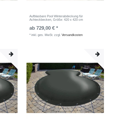
Aufblasbare Pool Winterabdeckung für
Achteckbecken
, Größe: 420 x 420 cm
ab 729,00 € *
*
inkl. ges. MwSt.
zzgl.
Versandkosten