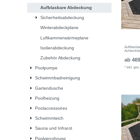
Aufblasbare Abdeckung
Sicherheitsabdeckung
Winterabdeckplane
Luftkammerwärmeplane
Aufblasba
Isolierabdeckung
Achteckb
Zubehör Abdeckung
ab 469
*
inkl. ges
Poolpumpe
Schwimmbadreinigung
Gartendusche
Poolheizung
Poolaccessoires
Schwimmteich
Sauna und Infrarot
Poolverrohrung