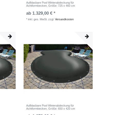
Aufblasbare Pool Winterabdeckung für
Achtformbecken
, Größe: 725 x 460 cm
ab 1.329,00 € *
*
inkl. ges. MwSt.
zzgl.
Versandkosten
Aufblasbare Pool Winterabdeckung für
Achtformbecken
, Größe: 650 x 420 cm