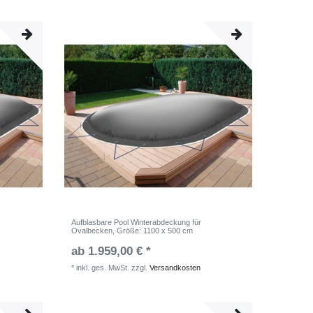
Aufblasbare Pool Winterabdeckung für
Ovalbecken
, Größe: 1100 x 500 cm
ab 1.959,00 € *
*
inkl. ges. MwSt.
zzgl.
Versandkosten