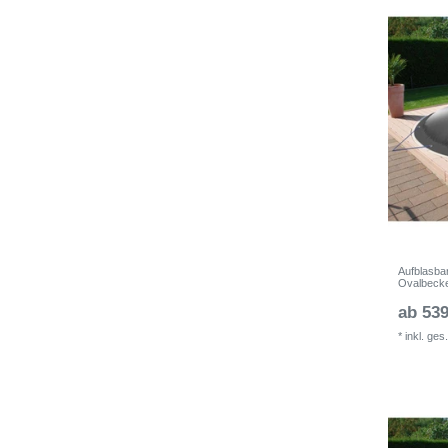
Aufblasba
Ovalbeck
ab 539
*
inkl. ges