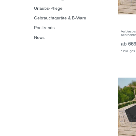
Urlaubs-Pflege
Gebrauchtgeräte & B-Ware
Pooltrends
Aufblasba
Achteckb
News
ab 669
*
inkl. ges