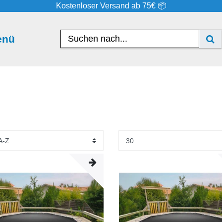
Kostenloser Versand ab 75€ 📦
enü