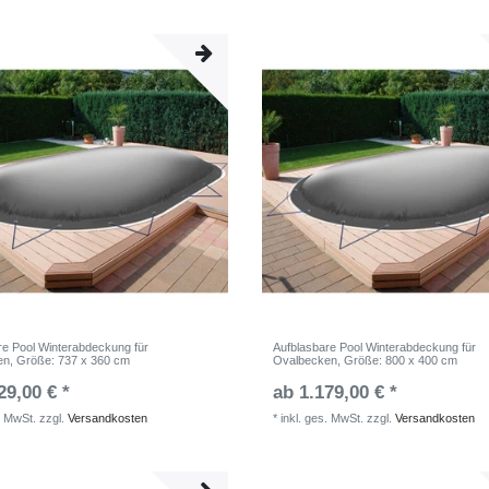
re Pool Winterabdeckung für
Aufblasbare Pool Winterabdeckung für
en
, Größe: 737 x 360 cm
Ovalbecken
, Größe: 800 x 400 cm
29,00 € *
ab 1.179,00 € *
. MwSt.
zzgl.
Versandkosten
*
inkl. ges. MwSt.
zzgl.
Versandkosten