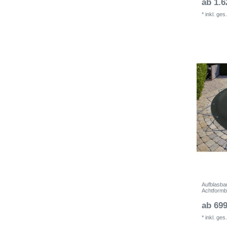
ab 1.6
*
inkl. ges
Aufblasba
Achtform
ab 699
*
inkl. ges