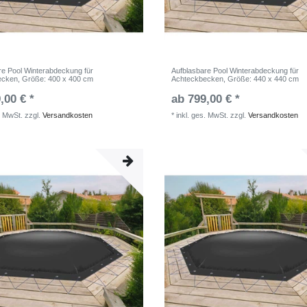
re Pool Winterabdeckung für
Aufblasbare Pool Winterabdeckung für
ecken
, Größe: 400 x 400 cm
Achteckbecken
, Größe: 440 x 440 cm
,00 € *
ab 799,00 € *
. MwSt.
zzgl.
Versandkosten
*
inkl. ges. MwSt.
zzgl.
Versandkosten