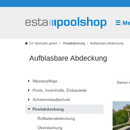
☰
M
Poolabdeckung
Rollladenabdeckung
Überdachung
Aufblasbare
Sicherheitsabdeckung
Winterabdeckplane
Luftkammerwärmeplane
Isolierabdeckung
Zubehör
Abdeckung
Abdeckung
Zur Startseite gehen
Poolabdeckung
Aufblasbare Abdeckung
Aufblasbare Abdeckung
Wasserpflege
Pools, Innenhülle, Einbauteile
Schwimmbadtechnik
Poolabdeckung
Rollladenabdeckung
Überdachung