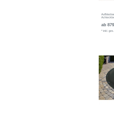
Aufblasba
Achteckb
ab 879
*
inkl. ges