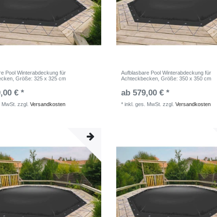
re Pool Winterabdeckung für
Aufblasbare Pool Winterabdeckung für
ecken
, Größe: 325 x 325 cm
Achteckbecken
, Größe: 350 x 350 cm
,00 € *
ab 579,00 € *
. MwSt.
zzgl.
Versandkosten
*
inkl. ges. MwSt.
zzgl.
Versandkosten