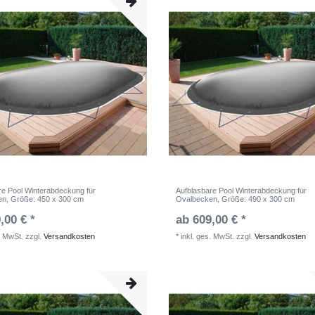
re Pool Winterabdeckung für
Aufblasbare Pool Winterabdeckung für
en
, Größe: 450 x 300 cm
Ovalbecken
, Größe: 490 x 300 cm
,00 € *
ab 609,00 € *
. MwSt.
zzgl.
Versandkosten
*
inkl. ges. MwSt.
zzgl.
Versandkosten