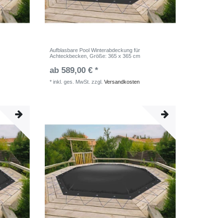
Aufblasbare Pool Winterabdeckung für
Achteckbecken
, Größe: 365 x 365 cm
ab 589,00 € *
*
inkl. ges. MwSt.
zzgl.
Versandkosten