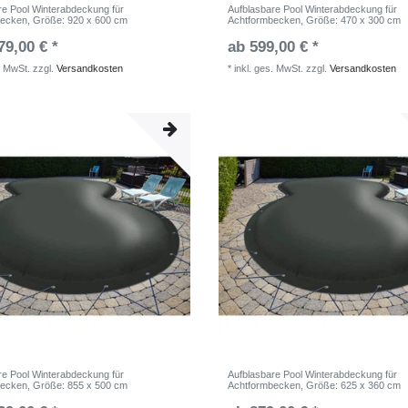
re Pool Winterabdeckung für
Aufblasbare Pool Winterabdeckung für
becken
, Größe: 920 x 600 cm
Achtformbecken
, Größe: 470 x 300 cm
79,00 € *
ab 599,00 € *
. MwSt.
zzgl.
Versandkosten
*
inkl. ges. MwSt.
zzgl.
Versandkosten
re Pool Winterabdeckung für
Aufblasbare Pool Winterabdeckung für
becken
, Größe: 855 x 500 cm
Achtformbecken
, Größe: 625 x 360 cm