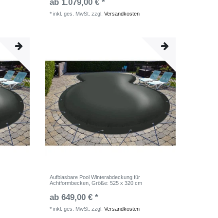
ab 1.079,00 € *
*
inkl. ges. MwSt.
zzgl.
Versandkosten
Aufblasbare Pool Winterabdeckung für
Achtformbecken
, Größe: 525 x 320 cm
ab 649,00 € *
*
inkl. ges. MwSt.
zzgl.
Versandkosten