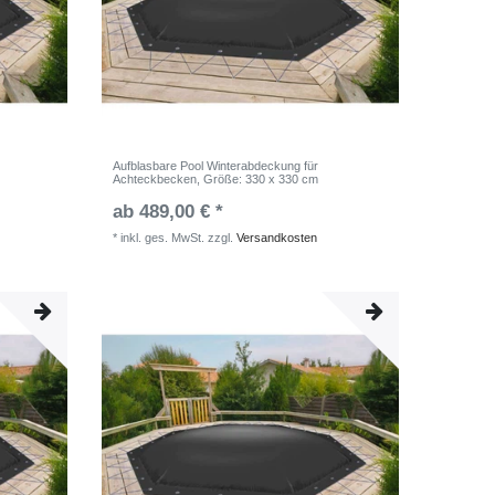
Aufblasbare Pool Winterabdeckung für
Achteckbecken
, Größe: 330 x 330 cm
ab 489,00 € *
*
inkl. ges. MwSt.
zzgl.
Versandkosten