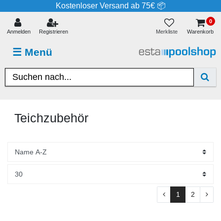
Kostenloser Versand ab 75€ 📦
0
Merkliste
Anmelden
Registrieren
Warenkorb
☰
Menü
Teichzubehör
1
2