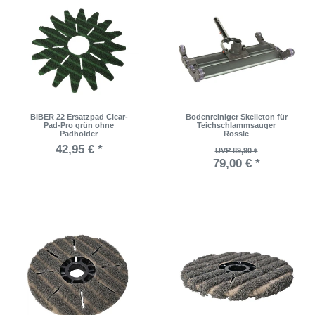
BIBER 22 Ersatzpad Clear-
Bodenreiniger Skelleton für
Pad-Pro grün ohne
Teichschlammsauger
Padholder
Rössle
42,95 € *
UVP 89,90 €
79,00 € *