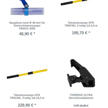
Saugdüse rund Ø 38 mm für
Teleskopstange GFK
Teichschlammsauger
TRIOVAL 2-teilig 2,5-5,0 m
FANGO 2000
195,70 € *
48,90 € *
Teleskopstange GFK
TORPEDO ULTRA
TRIOVAL 3-teilig 3,6-10,3 m
Verschlussklammer
229,90 € *
UVP 26,95 €