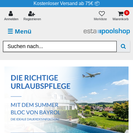
Kostenloser Versand ab 75€ 📦
0
Merkliste
Anmelden
Registrieren
Warenkorb
☰
Menü