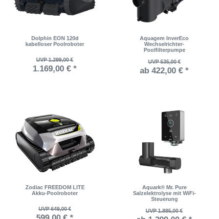
Dolphin EON 120d
Aquagem InverEco
kabelloser Poolroboter
Wechselrichter-
Poolfilterpumpe
UVP 1.299,00 €
UVP 535,00 €
1.169,00 € *
ab 422,00 € *
Zodiac FREEDOM LITE
Aquark® Mr. Pure
Akku-Poolroboter
Salzelektrolyse mit WiFi-
Steuerung
UVP 649,00 €
UVP 1.885,00 €
599,00 € *