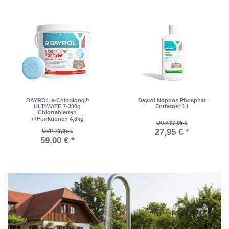
BAYROL e-Chlorilong®
Bayrol Nophos Phosphat
ULTIMATE 7-300g
Entferner 1 l
Chlortabletten
+7Funktionen 4,8kg
UVP 37,95 €
27,95 € *
UVP 73,95 €
59,00 € *