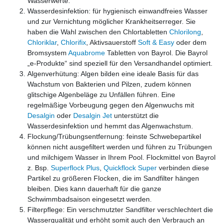
Wasserwerte.
Wasserdesinfektion: für hygienisch einwandfreies Wasser
und zur Vernichtung möglicher Krankheitserreger. Sie
haben die Wahl zwischen den Chlortabletten
Chlorilong
,
Chloriklar
,
Chlorifix
, Aktivsauerstoff
Soft & Easy
oder dem
Bromsystem
Aquabrome
Tabletten von Bayrol. Die Bayrol
„e-Produkte“ sind speziell für den Versandhandel optimiert.
Algenverhütung: Algen bilden eine ideale Basis für das
Wachstum von Bakterien und Pilzen, zudem können
glitschige Algenbeläge zu Unfällen führen. Eine
regelmäßige Vorbeugung gegen den Algenwuchs mit
Desalgin
oder
Desalgin Jet
unterstützt die
Wasserdesinfektion und hemmt das Algenwachstum.
Flockung/Trübungsentfernung: feinste Schwebepartikel
können nicht ausgefiltert werden und führen zu Trübungen
und milchigem Wasser in Ihrem Pool. Flockmittel von Bayrol
z. Bsp.
Superflock Plus
,
Quickflock Super
verbinden diese
Partikel zu größeren Flocken, die im Sandfilter hängen
bleiben. Dies kann dauerhaft für die ganze
Schwimmbadsaison eingesetzt werden.
Filterpflege: Ein verschmutzter Sandfilter verschlechtert die
Wasserqualität und erhöht somit auch den Verbrauch an