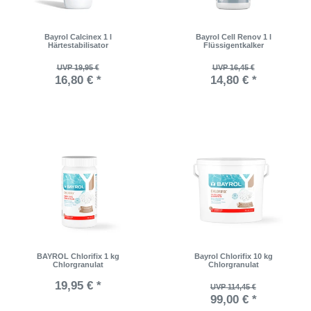
Bayrol Calcinex 1 l
Bayrol Cell Renov 1 l
Härtestabilisator
Flüssigentkalker
UVP 19,95 €
UVP 16,45 €
16,80 € *
14,80 € *
BAYROL Chlorifix 1 kg
Bayrol Chlorifix 10 kg
Chlorgranulat
Chlorgranulat
19,95 € *
UVP 114,45 €
99,00 € *