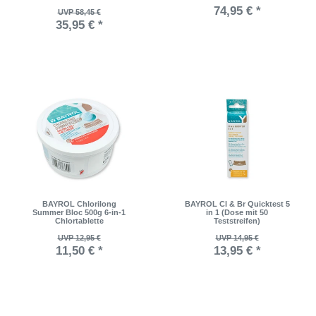
74,95 € *
UVP 58,45 €
35,95 € *
BAYROL Chlorilong
BAYROL Cl & Br Quicktest 5
Summer Bloc 500g 6-in-1
in 1 (Dose mit 50
Chlortablette
Teststreifen)
UVP 12,95 €
UVP 14,95 €
11,50 € *
13,95 € *