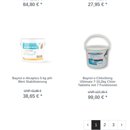
84,80 € *
27,95 € *
Bayrol e-Alcaplus 5 kg pH-
Bayrol e-Chlorilong
Wert Stabilisierung
Ultimate 7-10,2kg Chlor
Tablette mit 7 Funktionen
UVP 42,95 €
UVP 137,45 €
38,65 € *
99,00 € *
1
2
3