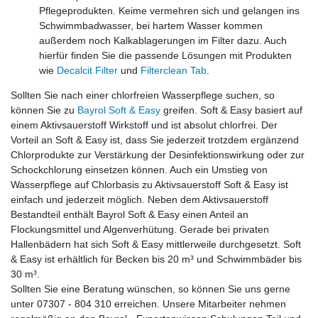
Pflegeprodukten. Keime vermehren sich und gelangen ins
Schwimmbadwasser, bei hartem Wasser kommen
außerdem noch Kalkablagerungen im Filter dazu. Auch
hierfür finden Sie die passende Lösungen mit Produkten
wie
Decalcit Filter
und
Filterclean Tab
.
Sollten Sie nach einer chlorfreien Wasserpflege suchen, so
können Sie zu
Bayrol Soft & Easy
greifen. Soft & Easy basiert auf
einem Aktivsauerstoff Wirkstoff und ist absolut chlorfrei. Der
Vorteil an Soft & Easy ist, dass Sie jederzeit trotzdem ergänzend
Chlorprodukte zur Verstärkung der Desinfektionswirkung oder zur
Schockchlorung einsetzen können. Auch ein Umstieg von
Wasserpflege auf Chlorbasis zu Aktivsauerstoff Soft & Easy ist
einfach und jederzeit möglich. Neben dem Aktivsauerstoff
Bestandteil enthält Bayrol Soft & Easy einen Anteil an
Flockungsmittel und Algenverhütung. Gerade bei privaten
Hallenbädern hat sich Soft & Easy mittlerweile durchgesetzt. Soft
& Easy ist erhältlich für Becken bis 20 m³ und Schwimmbäder bis
30 m³.
Sollten Sie eine Beratung wünschen, so können Sie uns gerne
unter 07307 - 804 310 erreichen. Unsere Mitarbeiter nehmen