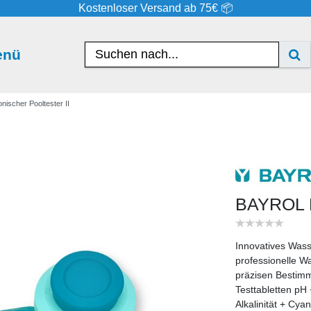
Kostenloser Versand ab 75€ 📦
enü
ischer Pooltester II
BAYROL El
Innovatives Wasse
professionelle W
präzisen Bestimm
Testtabletten pH
Alkalinität + Cya