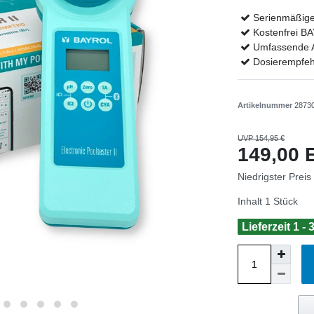
Serienmäßige
Kostenfrei B
Umfassende A
Dosierempfeh
Artikelnummer
2873
UVP 154,95 €
149,00
Niedrigster Preis
Inhalt
1
Stück
Lieferzeit 1 -