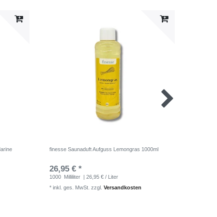
arine
finesse Saunaduft Aufguss Lemongras 1000ml
finesse 
26,95 € *
26,95 
1000
Milliliter
| 26,95 € / Liter
1000
Milli
*
inkl. ges. MwSt.
zzgl.
Versandkosten
*
inkl. ge