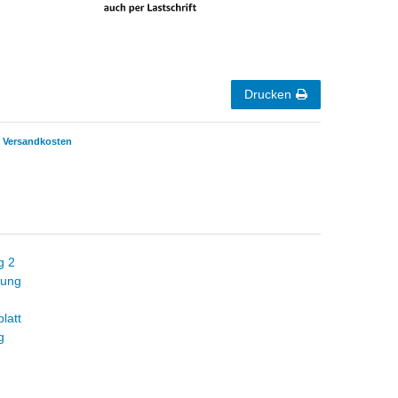
Drucken
Versandkosten
g 2
tung
latt
g