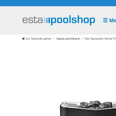
☰
M
Sauna
und
Infrarot
Zur Startseite gehen
Sauna und Infrarot
Tylö Saunaofen Sense P
Saunazubehör
Saunaaufguss
Saunakabine
Saunaofen
Saunasteuerung
Infrarot