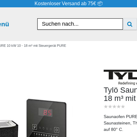
Kostenloser Versand ab 75€ 📦
enü
URE 10 kW 10 - 18 m³ mit Steuergerät PURE
Tylö Sau
18 m³ mi
Saunaofen PURE 
Saunasteinen, Th
auf 80° C.