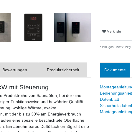
Merkliste
* inkl. ges. MwSt. zzgl.
Bewertungen
Produktsicherheit
Dokumente
kW mit Steuerung
Montageanleitun
Bedienungsanlei
e Produktreihe von Saunaöfen, bei der eine
Datenblatt
iger Funktionsweise und bewährter Qualität
Sicherheitsdatenb
ärmung, wohlige Wärme, exakte
Montageanleitun
on, mit der bis zu 30% am Energieverbrauch
öfen eine spezielle beschichtete Oberfläche
. Ein abnehmbares Duftölfach ermöglicht eine