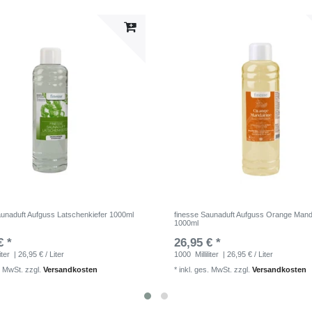
aunaduft Aufguss Latschenkiefer 1000ml
finesse Saunaduft Aufguss Orange Mand
1000ml
€ *
26,95 € *
iter
| 26,95 € / Liter
1000
Milliliter
| 26,95 € / Liter
. MwSt.
zzgl.
Versandkosten
*
inkl. ges. MwSt.
zzgl.
Versandkosten