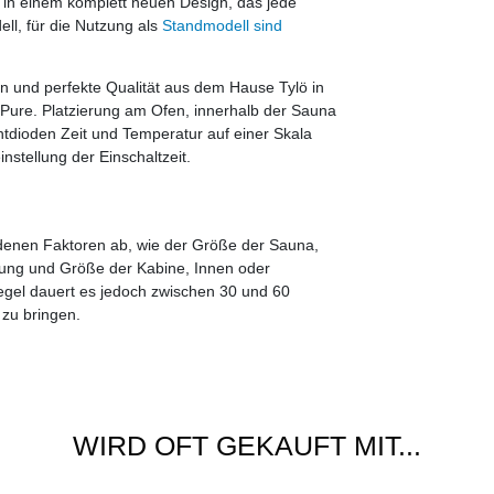
in einem komplett neuen Design, das jede
ll, für die Nutzung als
Standmodell sind
 und perfekte Qualität aus dem Hause Tylö in
t Pure. Platzierung am Ofen, innerhalb der Sauna
htdioden Zeit und Temperatur auf einer Skala
nstellung der Einschaltzeit.
edenen Faktoren ab, wie der Größe der Sauna,
ung und Größe der Kabine, Innen oder
gel dauert es jedoch zwischen 30 und 60
zu bringen.
WIRD OFT GEKAUFT MIT...