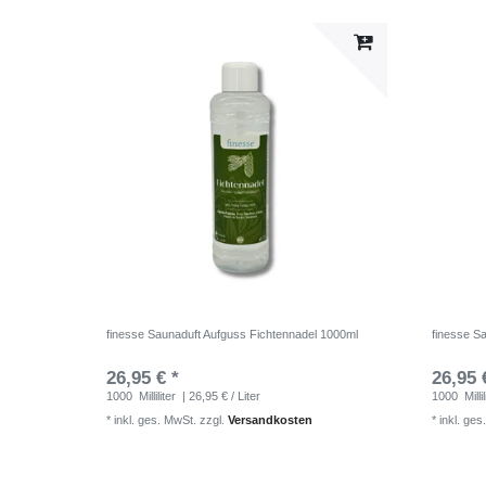
finesse Saunaduft Aufguss Fichtennadel 1000ml
finesse S
26,95 € *
26,95 
1000
Milliliter
| 26,95 € / Liter
1000
Millil
*
inkl. ges. MwSt.
zzgl.
Versandkosten
*
inkl. ges