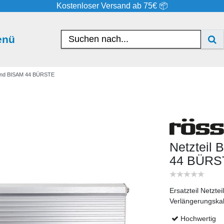
Kostenloser Versand ab 75€ 📦
enü
 und BISAM 44 BÜRSTE
Netzteil
44 BÜRS
Ersatzteil Netz
Verlängerungska
Hochwertig