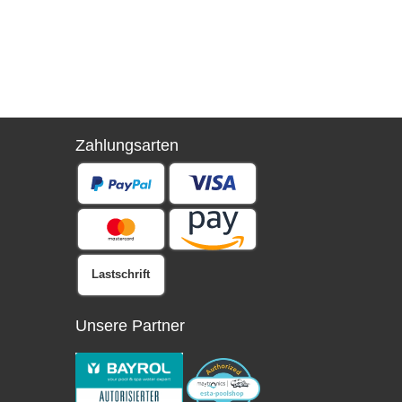
*
inkl. ge
Zahlungsarten
Lastschrift
Unsere Partner