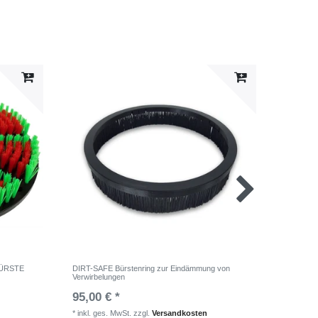
 BÜRSTE
DIRT-SAFE Bürstenring zur Eindämmung von
BIBER 2
Verwirbelungen
Teichrein
95,00 € *
UVP 619,
Niedrigst
*
inkl. ges. MwSt.
zzgl.
Versandkosten