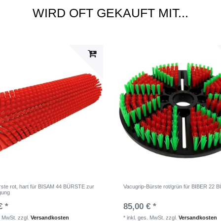
WIRD OFT GEKAUFT MIT...
ste rot, hart für BISAM 44 BÜRSTE zur
Vacugrip-Bürste rot/grün für BIBER 22
igung
€ *
85,00 € *
. MwSt.
zzgl.
Versandkosten
*
inkl. ges. MwSt.
zzgl.
Versandkosten