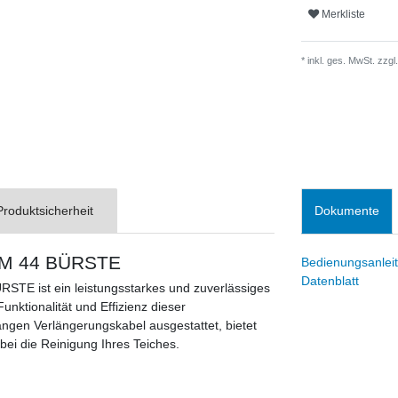
Merkliste
* inkl. ges. MwSt. zzgl.
Produktsicherheit
Dokumente
SAM 44 BÜRSTE
Bedienungsanlei
Datenblatt
STE ist ein leistungsstarkes und zuverlässiges
unktionalität und Effizienz dieser
angen Verlängerungskabel ausgestattet, bietet
 bei die Reinigung Ihres Teiches.