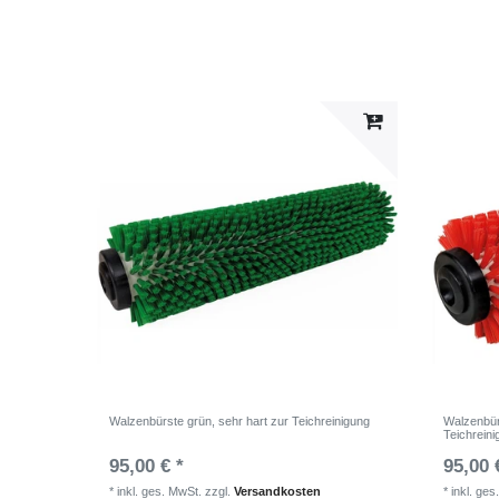
Walzenbürste grün, sehr hart zur Teichreinigung
Walzenbür
Teichrein
95,00 € *
95,00 
*
inkl. ges. MwSt.
zzgl.
Versandkosten
*
inkl. ges