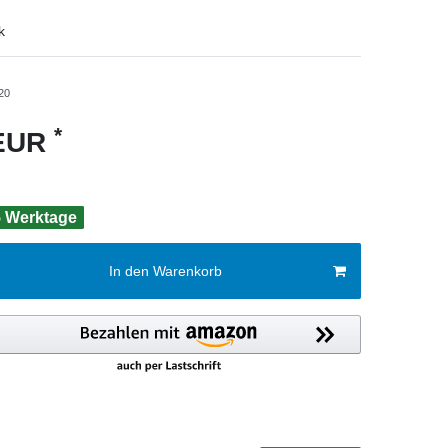
k
20
*
 EUR
 5 Werktage
In den Warenkorb