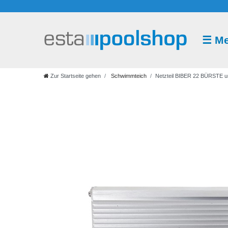
☰
M
Schwimmteich
Teichreiniger
Teichzubehör
Zur Startseite gehen
Schwimmteich
Netzteil BIBER 22 BÜRSTE