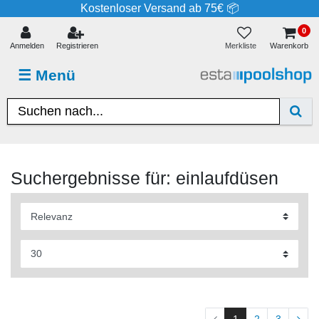
Kostenloser Versand ab 75€ 📦
0
Merkliste
Anmelden
Registrieren
Warenkorb
☰
Menü
Suchergebnisse für: einlaufdüsen
1
2
3