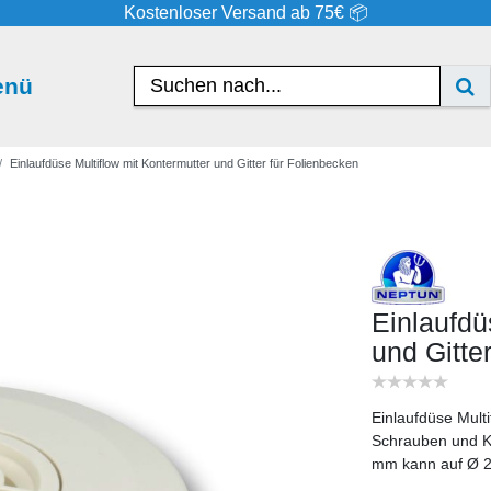
Kostenloser Versand ab 75€ 📦
enü
Einlaufdüse Multiflow mit Kontermutter und Gitter für Folienbecken
Einlaufdü
und Gitte
Einlaufdüse Multi
Schrauben und K
mm kann auf Ø 