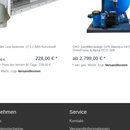
im Line Skimmer 17,5 L ABS Kunststoff
OKU Sandfilteranlage GFK Atlantica mit
OmniTronic & Alpha ECO Soft
228,00 € *
ab 2.799,00 € *
00 €
r Preis der letzten 30 Tage:
228,00 €
*
inkl. ges. MwSt.
zzgl.
Versandkosten
. MwSt.
zzgl.
Versandkosten
nehmen
Service
s
Kontakt
kgutscheine
Versandinformationen