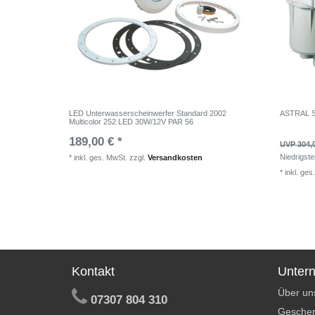
LED Unterwasserscheinwerfer Standard 2002
ASTRAL Sl
Multicolor 252 LED 30W/12V PAR 56
189,00 € *
UVP 304,
Niedrigste
*
inkl. ges. MwSt.
zzgl.
Versandkosten
*
inkl. ges
Kontakt
Unter
Über un
07307 804 310
Geschen