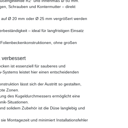
 Außengewinde R2″ und Innenmaß Ø 50 mm.
ngen, Schrauben und Kontermutter – direkt
l auf Ø 20 mm oder Ø 25 mm vergrößert werden
rbeständigkeit – ideal für langfristigen Einsatz
d Folienbeckenkonstruktionen, ohne großen
 verbessert
ken ist essenziell für sauberes und
w-Systems leistet hier einen entscheidenden
struktion lässt sich der Austritt so gestalten,
tote Zonen.
rung des Kugeldurchmessers ermöglicht eine
nik-Situationen.
und solidem Zubehör ist die Düse langlebig und
sie Montagezeit und minimiert Installationsfehler