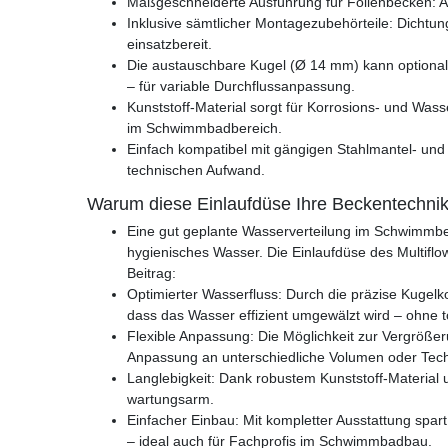
Maßgeschneiderte Ausführung für Folienbecken:
Inklusive sämtlicher Montagezubehörteile: Dichtu
einsatzbereit.
Die austauschbare Kugel (Ø 14 mm) kann optiona
– für variable Durchflussanpassung.
Kunststoff-Material sorgt für Korrosions- und Wasse
im Schwimmbadbereich.
Einfach kompatibel mit gängigen Stahlmantel- un
technischen Aufwand.
Warum diese Einlaufdüse Ihre Beckentechnik
Eine gut geplante Wasserverteilung im Schwimmbec
hygienisches Wasser. Die Einlaufdüse des Multiflo
Beitrag:
Optimierter Wasserfluss: Durch die präzise Kugelkon
dass das Wasser effizient umgewälzt wird – ohne 
Flexible Anpassung: Die Möglichkeit zur Vergröße
Anpassung an unterschiedliche Volumen oder Tech
Langlebigkeit: Dank robustem Kunststoff-Material 
wartungsarm.
Einfacher Einbau: Mit kompletter Ausstattung spart 
– ideal auch für Fachprofis im Schwimmbadbau.