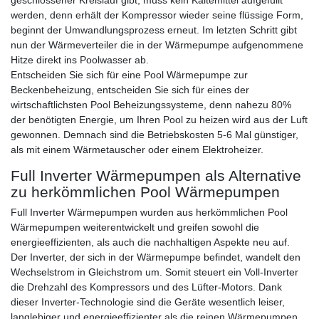
geschlossener Kreislauf gibt, muss kein Kältemittel aufgefüllt
werden, denn erhält der Kompressor wieder seine flüssige Form,
beginnt der Umwandlungsprozess erneut. Im letzten Schritt gibt
nun der Wärmeverteiler die in der Wärmepumpe aufgenommene
Hitze direkt ins Poolwasser ab.
Entscheiden Sie sich für eine Pool Wärmepumpe zur
Beckenbeheizung, entscheiden Sie sich für eines der
wirtschaftlichsten Pool Beheizungssysteme, denn nahezu 80%
der benötigten Energie, um Ihren Pool zu heizen wird aus der Luft
gewonnen. Demnach sind die Betriebskosten 5-6 Mal günstiger,
als mit einem Wärmetauscher oder einem Elektroheizer.
Full Inverter Wärmepumpen als Alternative
zu herkömmlichen Pool Wärmepumpen
Full Inverter Wärmepumpen wurden aus herkömmlichen Pool
Wärmepumpen weiterentwickelt und greifen sowohl die
energieeffizienten, als auch die nachhaltigen Aspekte neu auf.
Der Inverter, der sich in der Wärmepumpe befindet, wandelt den
Wechselstrom in Gleichstrom um. Somit steuert ein Voll-Inverter
die Drehzahl des Kompressors und des Lüfter-Motors. Dank
dieser Inverter-Technologie sind die Geräte wesentlich leiser,
langlebiger und energieeffizienter als die reinen Wärmepumpen