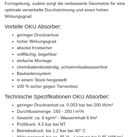
Formgebung, zudem sorgt die verbesserte Geometrie für eine
optimale verwirbelte Durchströmung und einen hohen
Wirkungsgrad.
Vorteile OKU Absorber:
geringer Druckverlust
hoher Wirkungsgrad
absolut frostsicher
vollflächig, begehbar
einfache Montage
chemikalienbeständig, schwimmbadwasserfest
Baukastensystem
in einem Stück hergestellt
100 % sicher gegen Tierverbiss
Technische Spezifikationen OKU Absorber:
geringer Druckverlust ca. 0,003 bar bei 200 l/h/m²
Durchflussmenge: 150 - 250 l m²/h
Gewicht: ca. 6 kg/m² - Wasserinhalt 6 l/m²
Prüfdruck: 4,5 bar bei NT
Betriebsdruck: bis 1,2 bar bei 40° C
Wirkungsgrad: bis ca. 85 % - Leistung bis 0,85 kWh/m²