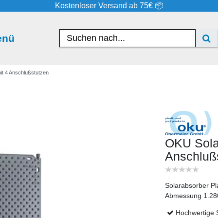
Kostenloser Versand ab 75€ 📦
enü
t 4 Anschlußstutzen
OKU Sola
Anschluß
Solarabsorber P
Abmessung 1.280
Hochwertige 