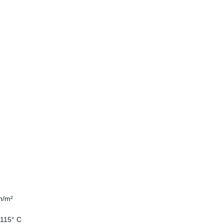
h/m²
+115° C