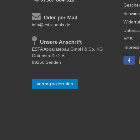
Geschen
Schwim
Oder per Mail
Widerruf
info@esta-pools.de
Datensc
AGB
Unsere Anschrift
Impres
ESTA Apparatebau GmbH & Co. KG
Gotenstraße 2-6
89250 Senden
Vertrag widerrufen