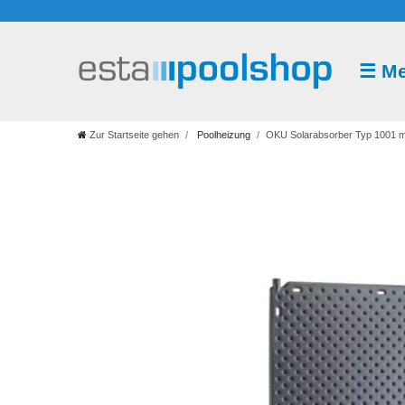
☰
M
Poolheizung
Solar
Wärmepumpe
Wärmetauscher
Elektroheizer
Zur Startseite gehen
Poolheizung
OKU Solarabsorber Typ 1001 mi