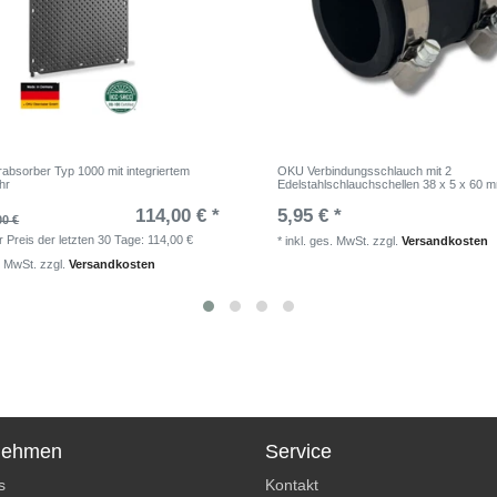
absorber Typ 1000 mit integriertem
OKU Verbindungsschlauch mit 2
hr
Edelstahlschlauchschellen 38 x 5 x 60 
114,00 € *
5,95 € *
00 €
r Preis der letzten 30 Tage:
114,00 €
*
inkl. ges. MwSt.
zzgl.
Versandkosten
. MwSt.
zzgl.
Versandkosten
nehmen
Service
s
Kontakt