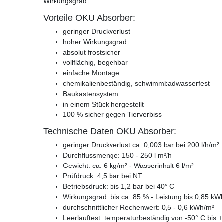
Wirkungsgrad.
Vorteile OKU Absorber:
geringer Druckverlust
hoher Wirkungsgrad
absolut frostsicher
vollflächig, begehbar
einfache Montage
chemikalienbeständig, schwimmbadwasserfest
Baukastensystem
in einem Stück hergestellt
100 % sicher gegen Tierverbiss
Technische Daten OKU Absorber:
geringer Druckverlust ca. 0,003 bar bei 200 l/h/m²
Durchflussmenge: 150 - 250 l m²/h
Gewicht: ca. 6 kg/m² - Wasserinhalt 6 l/m²
Prüfdruck: 4,5 bar bei NT
Betriebsdruck: bis 1,2 bar bei 40° C
Wirkungsgrad: bis ca. 85 % - Leistung bis 0,85 kW
durchschnittlicher Rechenwert: 0,5 - 0,6 kWh/m²
Leerlauftest: temperaturbeständig von -50° C bis 