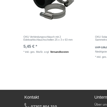
OKU Verbindungsschlauch mit 2
OKU Solar
Edelstahlschlauchschellen 25 x 3 x 63 mm
Sammelro
5,45 € *
UVP 139,
Niedrigste
*
inkl. ges. MwSt.
zzgl.
Versandkosten
*
inkl. ges
Kontakt
Unter
Über un
07307 804 310