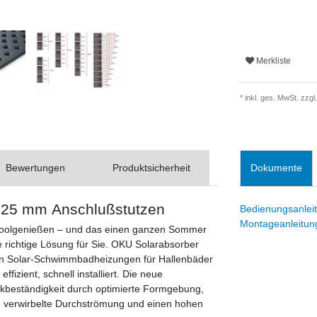
Merkliste
* inkl. ges. MwSt. zzgl.
Bewertungen
Produktsicherheit
Dokumente
 25 mm Anschlußstutzen
Bedienungsanlei
Montageanleitun
 Poolgenießen – und das einen ganzen Sommer
ichtige Lösung für Sie. OKU Solarabsorber
von Solar-Schwimmbadheizungen für Hallenbäder
fizient, schnell installiert. Die neue
kbeständigkeit durch optimierte Formgebung,
e verwirbelte Durchströmung und einen hohen