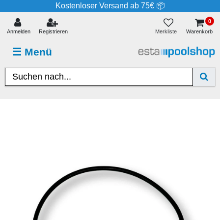
Kostenloser Versand ab 75€ 📦
0
Merkliste
Anmelden
Registrieren
Warenkorb
☰
Menü