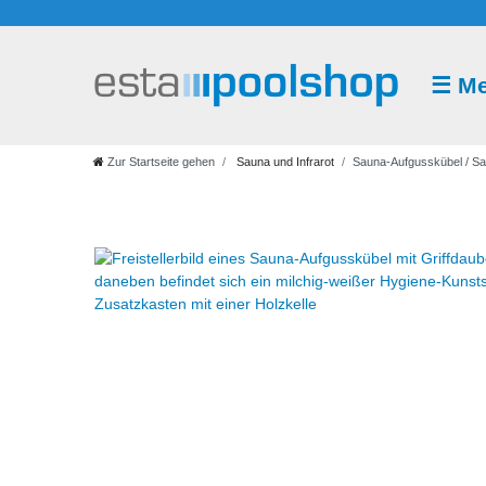
☰
M
Sauna
und
Infrarot
Zur Startseite gehen
Sauna und Infrarot
Sauna-Aufgusskübel / Sau
Saunazubehör
Saunaaufguss
Saunakabine
Saunaofen
Saunasteuerung
Infrarot