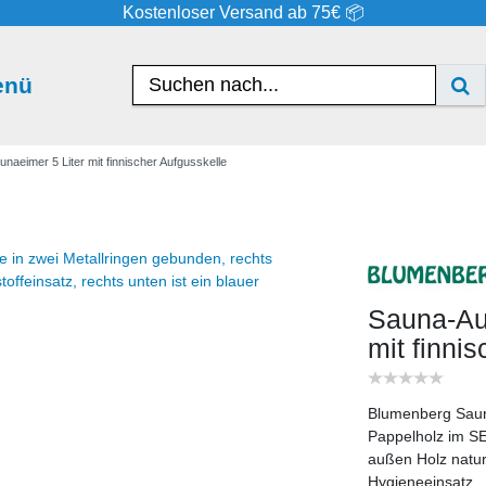
Kostenloser Versand ab 75€ 📦
enü
naeimer 5 Liter mit finnischer Aufgusskelle
Sauna-Auf
mit finni
Blumenberg Sauna
Pappelholz im SE
außen Holz naturb
Hygieneeinsatz