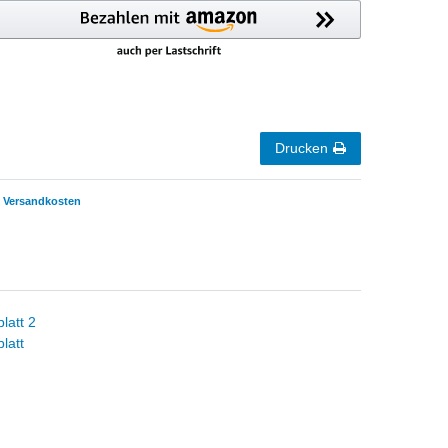
Drucken
Versandkosten
latt 2
latt