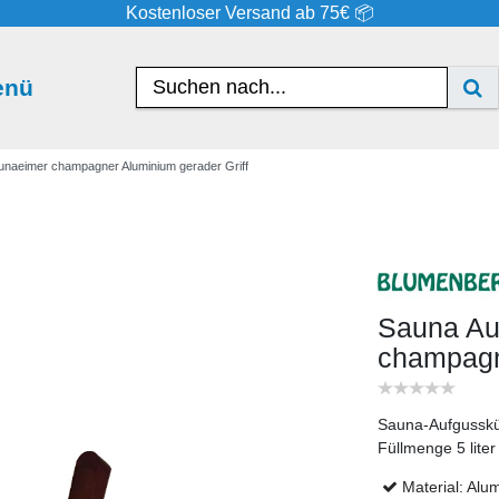
Kostenloser Versand ab 75€ 📦
enü
unaeimer champagner Aluminium gerader Griff
Sauna Au
champagn
Sauna-Aufgusskü
Füllmenge 5 liter
Material: Alu