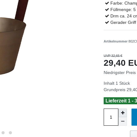
Farbe: Cham
Füllmenge: 5 
Drm ca. 24 c
Gerader Griff
Artikelnummer
802C
UVP 32,65 €
29,40 
Niedrigster Preis
Inhalt
1
Stück
Grundpreis
29,40
Lieferzeit 1 -