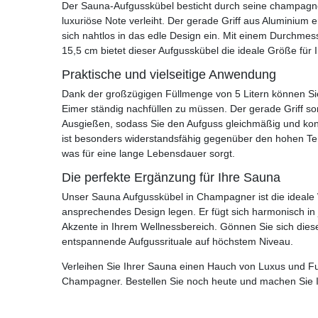
Der Sauna-Aufgusskübel besticht durch seine champagne
luxuriöse Note verleiht. Der gerade Griff aus Aluminiu
sich nahtlos in das edle Design ein. Mit einem Durchme
15,5 cm bietet dieser Aufgusskübel die ideale Größe für 
Praktische und vielseitige Anwendung
Dank der großzügigen Füllmenge von 5 Litern können S
Eimer ständig nachfüllen zu müssen. Der gerade Griff so
Ausgießen, sodass Sie den Aufguss gleichmäßig und kontr
ist besonders widerstandsfähig gegenüber den hohen Te
was für eine lange Lebensdauer sorgt.
Die perfekte Ergänzung für Ihre Sauna
Unser Sauna Aufgusskübel in Champagner ist die ideale Wa
ansprechendes Design legen. Er fügt sich harmonisch in j
Akzente in Ihrem Wellnessbereich. Gönnen Sie sich die
entspannende Aufgussrituale auf höchstem Niveau.
Verleihen Sie Ihrer Sauna einen Hauch von Luxus und Fu
Champagner. Bestellen Sie noch heute und machen Sie I