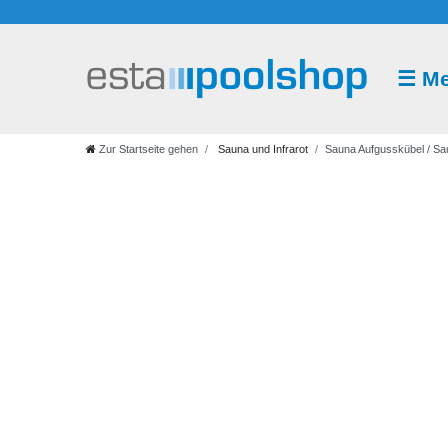
☰
M
Sauna
und
Infrarot
Zur Startseite gehen
Sauna und Infrarot
Sauna Aufgusskübel / Sa
Saunazubehör
Saunaaufguss
Saunakabine
Saunaofen
Saunasteuerung
Infrarot