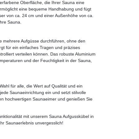
rfarbene Oberfläche, die Ihrer Sauna eine
m ermöglicht eine bequeme Handhabung und fügt
sser von ca. 24 cm und einer Außenhöhe von ca.
Ihre Sauna.
ie mehrere Aufgüsse durchführen, ohne den
rgt für ein einfaches Tragen und präzises
olliert verteilen können. Das robuste Aluminium
mperaturen und der Feuchtigkeit in der Sauna,
hl für alle, die Wert auf Qualität und ein
ede Saunaeinrichtung ein und setzt stilvolle
sen hochwertigen Saunaeimer und genießen Sie
nktionalität mit unserem Sauna Aufgusskübel in
hr Saunaerlebnis unvergesslich!