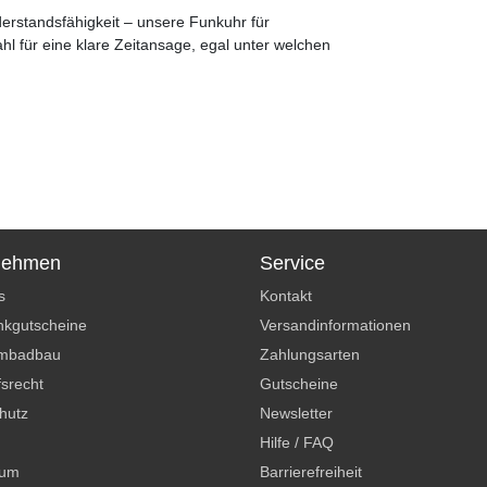
erstandsfähigkeit – unsere Funkuhr für
l für eine klare Zeitansage, egal unter welchen
nehmen
Service
s
Kontakt
kgutscheine
Versandinformationen
mbadbau
Zahlungsarten
srecht
Gutscheine
hutz
Newsletter
Hilfe / FAQ
sum
Barrierefreiheit