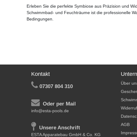
Erleben Sie die perfekte Symbiose aus Präzision und Wid
Schwimmbad- und Feuchträume ist die professionelle Wah
Bedingungen.
Kontakt
Unter
Über un
07307 804 310
Geschen
Schwim
Oder per Mail
Widerruf
info@esta-pools.de
Datensc
AGB
Unsere Anschrift
Impres
ESTA Apparatebau GmbH & Co. KG