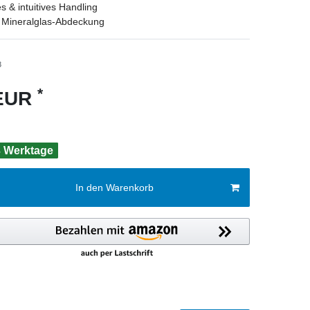
s & intuitives Handling
r Mineralglas-Abdeckung
3
*
 EUR
 3 Werktage
In den Warenkorb