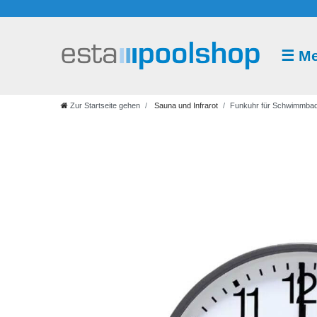
☰
M
Sauna
und
Infrarot
Zur Startseite gehen
Sauna und Infrarot
Funkuhr für Schwimmbad
Saunazubehör
Saunaaufguss
Saunakabine
Saunaofen
Saunasteuerung
Infrarot