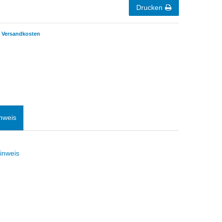
Drucken
Versandkosten
nweis
inweis