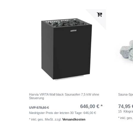
Harvia VIRTA Wall black Saunaofen 7,5 kW ohne
Sauna-Spe
Steuerung
646,00 € *
74,95 
UVP 679,50 €
15
Kilog
Niedrigster Preis der letzten 30 Tage:
646,00 €
*
inkl. ges
*
inkl. ges. MwSt.
zzgl.
Versandkosten