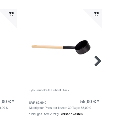
Tylö Saunakelle Brilliant Black
Tylö Sand
,00 € *
55,00 € *
UVP 62,00 €
UVP 79,0
9,00 €
Niedrigster Preis der letzten 30 Tage:
55,00 €
Niedrigst
*
inkl. ges. MwSt.
zzgl.
Versandkosten
*
inkl. ge