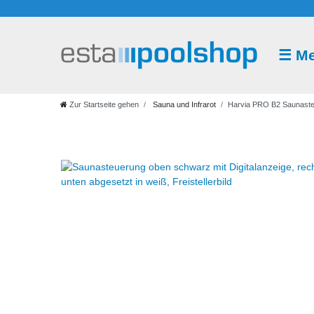
☰
M
Sauna
und
Infrarot
Zur Startseite gehen
Sauna und Infrarot
Harvia PRO B2 Saunast
Saunazubehör
Saunaaufguss
Saunakabine
Saunaofen
Saunasteuerung
Infrarot