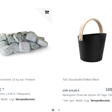
cksteine 15 kg aus Finnland
Tylö Saunakübel Brilliant Black
€ *
109
UVP 144,00 €
ramm
| 5,00 € / Kilogramm
Niedrigster Preis der letzten 30 Tage:
10
. MwSt.
zzgl.
Versandkosten
*
inkl. ges. MwSt.
zzgl.
Versandkosten