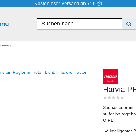
Kostenloser Versand ab 75€ 📦
enü
euerung
Harvia P
Saunasteuerung P
stufenlos regelba
O-F1
Intelligenter 