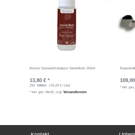
finesse Saunaduft Aufguss Sandelholz 250ml
Regenkelle
13,80 € *
109,00
250
Milliliter
| 55,20 € / Liter
*
inkl. ges
*
inkl. ges. MwSt.
zzgl.
Versandkosten
Kontakt
Unter