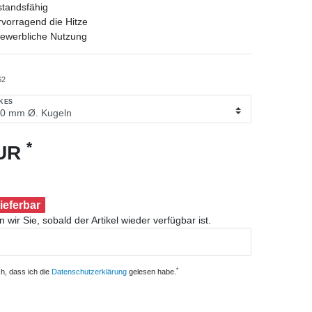
standsfähig
vorragend die Hitze
 gewerbliche Nutzung
62
KES
*
EUR
lieferbar
 wir Sie, sobald der Artikel wieder verfügbar ist.
*
ch, dass ich die
Daten­schutz­erklärung
gelesen habe.