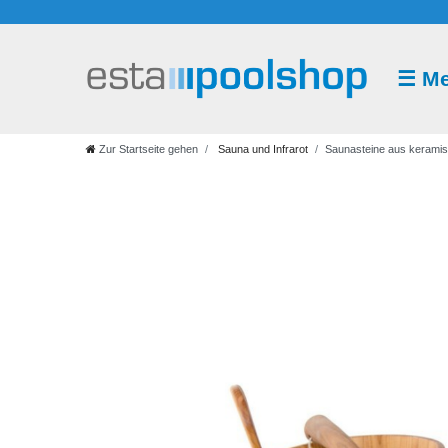
☰
M
Sauna
und
Infrarot
Zur Startseite gehen
Sauna und Infrarot
Saunasteine aus kerami
Saunazubehör
Saunaaufguss
Saunakabine
Saunaofen
Saunasteuerung
Infrarot