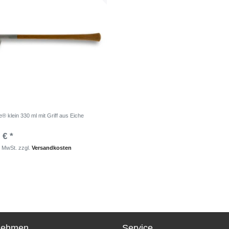
® klein 330 ml mit Griff aus Eiche
 € *
. MwSt.
zzgl.
Versandkosten
nehmen
Service