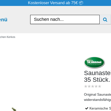
Kostenloser Versand ab 75€ 📦
enü
schen Kerkes
Saunaste
35 Stück
Original Saunast
widerstandsfähi
Keramische S