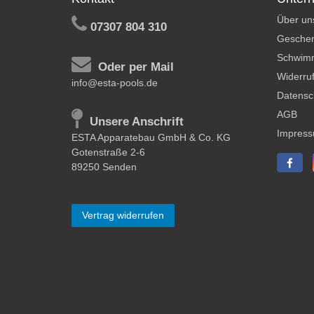
Über un
07307 804 310
Geschen
Schwim
Oder per Mail
Widerruf
info@esta-pools.de
Datensc
AGB
Unsere Anschrift
Impres
ESTA Apparatebau GmbH & Co. KG
Gotenstraße 2-6
89250 Senden
Vertrag widerrufen