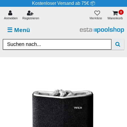
Kostenloser Versand ab 75€ 📦
0
Merkliste
Anmelden
Registrieren
Warenkorb
☰
Menü