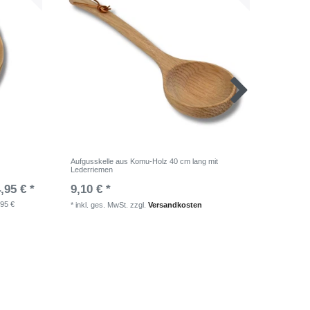
Aufgusskelle aus Komu-Holz 40 cm lang mit
finesse 
Lederriemen
,95 € *
9,10 € *
13,80 
250
Millil
,95 €
*
inkl. ges. MwSt.
zzgl.
Versandkosten
*
inkl. ge