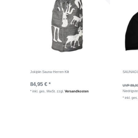
Jokipiin Sauna-Herren-Kilt
SAUNAGUT
84,95 € *
UVP 89,0
Niedrigste
*
inkl. ges. MwSt.
zzgl.
Versandkosten
*
inkl. ges