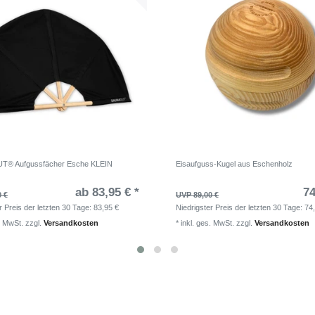
® Aufgussfächer Esche KLEIN
Eisaufguss-Kugel aus Eschenholz
ab 83,95 € *
74
0 €
UVP 89,00 €
r Preis der letzten 30 Tage:
83,95 €
Niedrigster Preis der letzten 30 Tage:
74
. MwSt.
zzgl.
Versandkosten
*
inkl. ges. MwSt.
zzgl.
Versandkosten