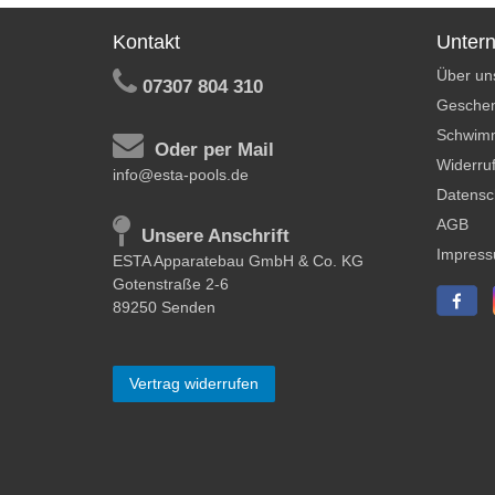
Kontakt
Unter
Über un
07307 804 310
Geschen
Schwim
Oder per Mail
Widerruf
info@esta-pools.de
Datensc
AGB
Unsere Anschrift
Impres
ESTA Apparatebau GmbH & Co. KG
Gotenstraße 2-6
89250 Senden
Vertrag widerrufen