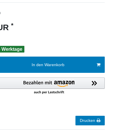
0
*
EUR
 5 Werktage
In den Warenkorb
Drucken