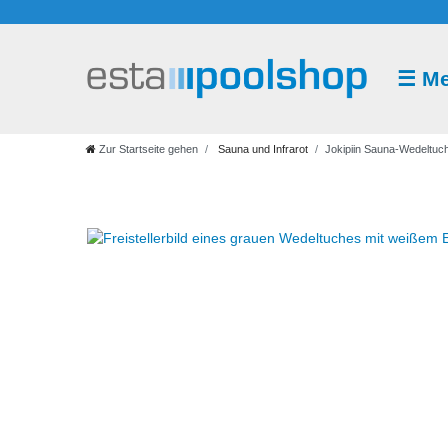
☰
M
Sauna
und
Infrarot
Zur Startseite gehen
Sauna und Infrarot
Jokipiin Sauna-Wedeltuc
Saunazubehör
Saunaaufguss
Saunakabine
Saunaofen
Saunasteuerung
Infrarot