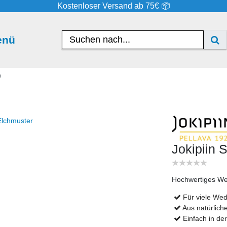
Kostenloser Versand ab 75€ 📦
enü
h
Jokipiin
Hochwertiges Wed
Für viele Wed
Aus natürlich
Einfach in d