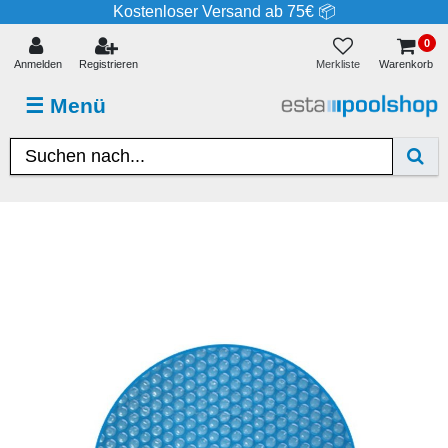
Kostenloser Versand ab 75€ 📦
0
Merkliste
Anmelden
Registrieren
Warenkorb
☰
Menü