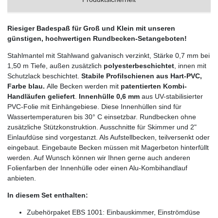
Riesiger Badespaß für Groß und Klein mit unseren
günstigen, hochwertigen Rundbecken-Setangeboten!
Stahlmantel mit Stahlwand galvanisch verzinkt, Stärke 0,7 mm bei
1,50 m Tiefe, außen zusätzlich
polyesterbeschichtet
, innen mit
Schutzlack beschichtet.
Stabile Profilschienen aus Hart-PVC,
Farbe blau.
Alle Becken werden mit
patentierten Kombi-
Handläufen geliefer
t
.
Innenhülle 0,6 mm
aus UV-stabilisierter
PVC-Folie mit Einhängebiese. Diese Innenhüllen sind für
Wassertemperaturen bis 30° C einsetzbar. Rundbecken ohne
zusätzliche Stützkonstruktion. Ausschnitte für Skimmer und 2"
Einlaufdüse sind vorgestanzt. Als Aufstellbecken, teilversenkt oder
eingebaut. Eingebaute Becken müssen mit Magerbeton hinterfüllt
werden. Auf Wunsch können wir Ihnen gerne auch anderen
Folienfarben der Innenhülle oder einen Alu-Kombihandlauf
anbieten.
In diesem Set enthalten:
Zubehörpaket EBS 1001: Einbauskimmer, Einströmdüse