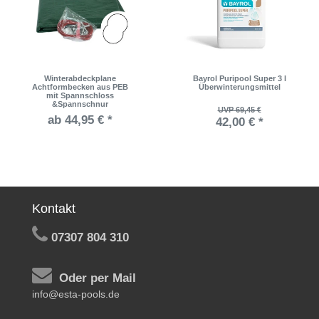
Winterabdeckplane
Bayrol Puripool Super 3 l
Achtformbecken aus PEB
Überwinterungsmittel
mit Spannschloss
&Spannschnur
UVP 69,45 €
ab 44,95 € *
42,00 € *
Kontakt
07307 804 310
Oder per Mail
info@esta-pools.de