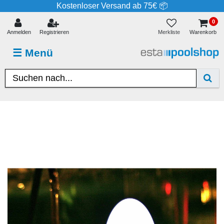
Kostenloser Versand ab 75€ 📦
0
Merkliste
Anmelden
Registrieren
Warenkorb
☰
Menü