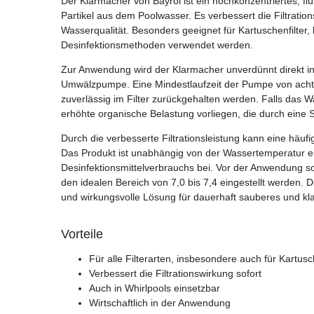
Der Klarmacher von Bayrol ist ein hochkonzentriertes, flüs
Partikel aus dem Poolwasser. Es verbessert die Filtrations
Wasserqualität. Besonders geeignet für Kartuschenfilter, 
Desinfektionsmethoden verwendet werden.
Zur Anwendung wird der Klarmacher unverdünnt direkt in
Umwälzpumpe. Eine Mindestlaufzeit der Pumpe von acht St
zuverlässig im Filter zurückgehalten werden. Falls das W
erhöhte organische Belastung vorliegen, die durch eine S
Durch die verbesserte Filtrationsleistung kann eine häuf
Das Produkt ist unabhängig von der Wassertemperatur ei
Desinfektionsmittelverbrauchs bei. Vor der Anwendung s
den idealen Bereich von 7,0 bis 7,4 eingestellt werden. D
und wirkungsvolle Lösung für dauerhaft sauberes und kl
Vorteile
Für alle Filterarten, insbesondere auch für Kartusch
Verbessert die Filtrationswirkung sofort
Auch in Whirlpools einsetzbar
Wirtschaftlich in der Anwendung