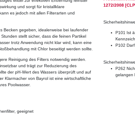
siges Mittel zur effektiven Entfernung feinster
1272/2008 [CLP
wirkung und sorgt für kristallklare
kann es jedoch mit allen Filterarten und
Sicherheitshinwe
s Becken gegeben, idealerweise bei laufender
P101 Ist ä
unden stellt sicher, dass die feinen Partikel
Kennzeichn
asser trotz Anwendung nicht klar wird, kann eine
P102 Darf
toßbehandlung mit Chlor beseitigt werden sollte.
igere Reinigung des Filters notwendig werden.
Sicherheitshinwe
nsetzbar und trägt zur Reduzierung des
P262 Nicht
ollte der pH-Wert des Wassers überprüft und auf
gelangen 
er Klarmacher von Bayrol ist eine wirtschaftliche
ares Poolwasser.
enfilter, geeignet