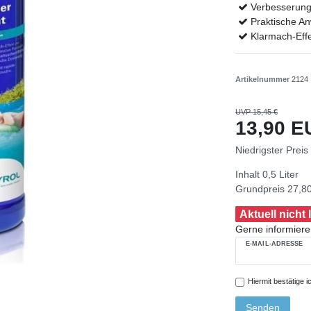
Verbesserung 
Praktische A
Klarmach-Eff
Artikelnummer
2124
UVP 15,45 €
13,90 
Niedrigster Preis
Inhalt
0,5
Liter
Grundpreis
27,80
Aktuell nicht 
Gerne informieren
E-MAIL-ADRESSE
Hiermit bestätige i
Senden