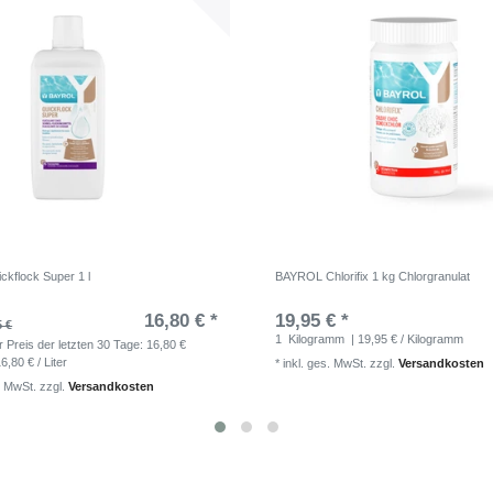
ckflock Super 1 l
BAYROL Chlorifix 1 kg Chlorgranulat
16,80 € *
19,95 € *
5 €
1
Kilogramm
| 19,95 € / Kilogramm
r Preis der letzten 30 Tage:
16,80 €
6,80 € / Liter
*
inkl. ges. MwSt.
zzgl.
Versandkosten
. MwSt.
zzgl.
Versandkosten