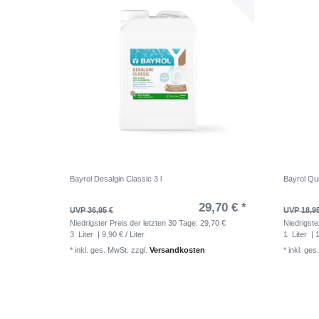
Bayrol Desalgin Classic 3 l
Bayrol Qui
29,70 € *
UVP 36,95 €
UVP 18,9
Niedrigster Preis der letzten 30 Tage:
29,70 €
Niedrigste
3
Liter
| 9,90 € / Liter
1
Liter
| 1
*
inkl. ges. MwSt.
zzgl.
Versandkosten
*
inkl. ges