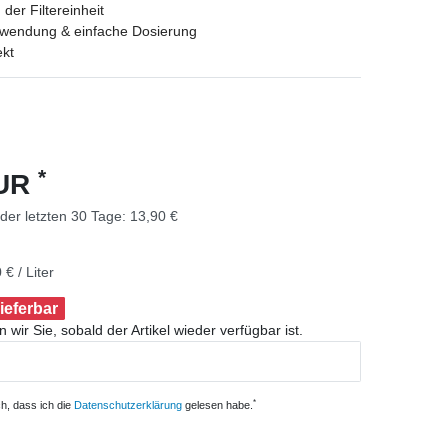
der Filtereinheit
nwendung & einfache Dosierung
ekt
*
EUR
 der letzten 30 Tage:
13,90 €
 € / Liter
lieferbar
 wir Sie, sobald der Artikel wieder verfügbar ist.
*
ch, dass ich die
Daten­schutz­erklärung
gelesen habe.