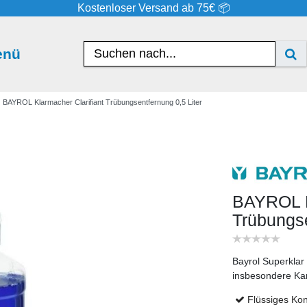
Kostenloser Versand ab 75€ 📦
enü
BAYROL Klarmacher Clarifiant Trübungsentfernung 0,5 Liter
BAYROL K
Trübungse
Bayrol Superklar 0
insbesondere Kar
Flüssiges Kon