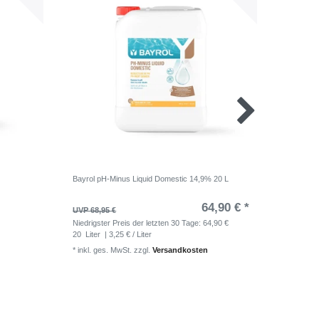
Bayrol pH-Minus Liquid Domestic 14,9% 20 L
Bayrol S
64,90 € *
UVP 68,95 €
UVP 36,9
Niedrigster Preis der letzten 30 Tage:
64,90 €
Niedrigst
20
Liter
| 3,25 € / Liter
*
inkl. ge
*
inkl. ges. MwSt.
zzgl.
Versandkosten