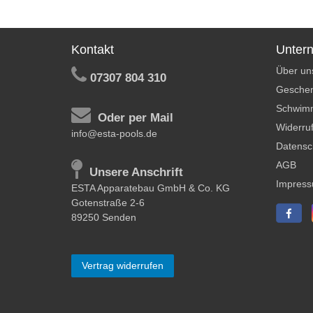
Kontakt
Unter
Über un
07307 804 310
Geschen
Schwim
Oder per Mail
Widerruf
info@esta-pools.de
Datensc
AGB
Unsere Anschrift
Impres
ESTA Apparatebau GmbH & Co. KG
Gotenstraße 2-6
89250 Senden
Vertrag widerrufen