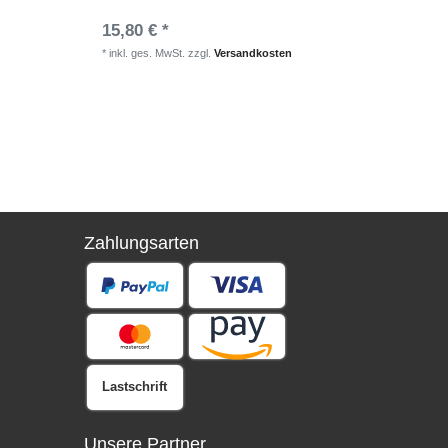
15,80 € *
15,50 
*
inkl. ges. MwSt.
zzgl.
Versandkosten
*
inkl. ge
Zahlungsarten
Lastschrift
Unsere Partner