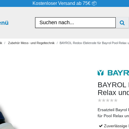
Kostenloser Versand ab 75€ 📦
enü
ik
Zubehör Mess- und Regeltechnik
BAYROL Redox-Elektrode für Bayrol Pool Relax 
BAYROL R
Relax un
Ersatzteil Bayro
für Pool Relax 
Zuverlässige 