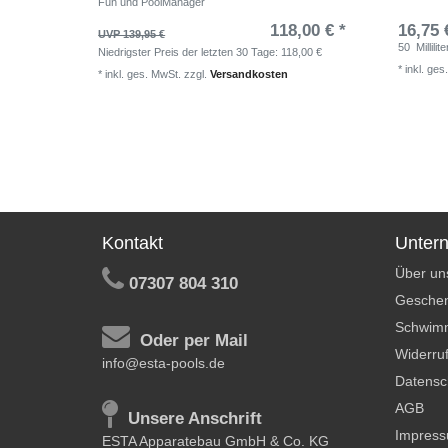
Fun und PoolManager
118,00 € *
16,75 
UVP 139,95 €
50
Millilite
Niedrigster Preis der letzten 30 Tage:
118,00 €
*
inkl. ges
*
inkl. ges. MwSt.
zzgl.
Versandkosten
Kontakt
Unter
Über un
07307 804 310
Geschen
Schwim
Oder per Mail
Widerruf
info@esta-pools.de
Datensc
AGB
Unsere Anschrift
Impres
ESTA Apparatebau GmbH & Co. KG