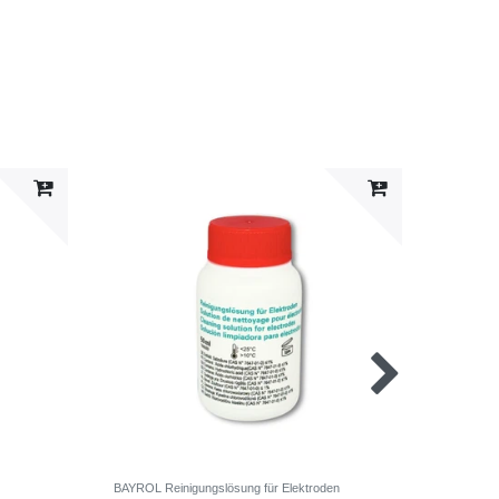
BAYROL Reinigungslösung für Elektroden
BAYROL p