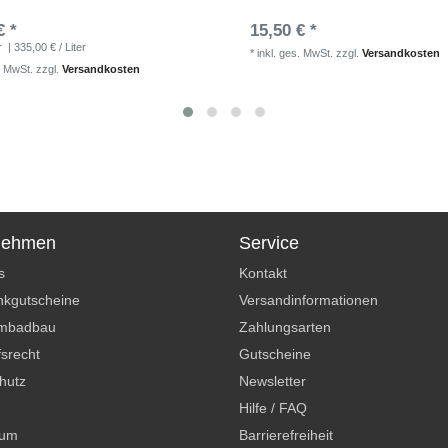
€ *
15,50 € *
r
| 335,00 € / Liter
*
inkl. ges. MwSt.
zzgl.
Versandkosten
. MwSt.
zzgl.
Versandkosten
nehmen
Service
s
Kontakt
kgutscheine
Versandinformationen
mbadbau
Zahlungsarten
srecht
Gutscheine
hutz
Newsletter
Hilfe / FAQ
sum
Barrierefreiheit