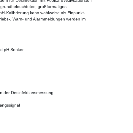
em für Desinfektion mit Poolcare Aktivsauerstoff
ergrundbeleuchtetes, großformatiges
 pH-Kalibrierung kann wahlweise als Einpunkt-
etriebs-, Warn- und Alarmmeldungen werden im
nd pH Senken
n der Desinfektionsmessung
gangssignal