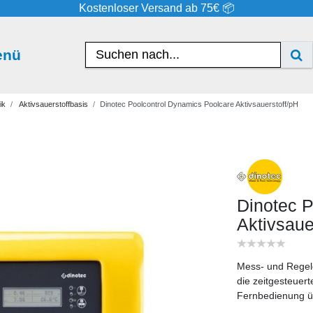
Kostenloser Versand ab 75€ 📦
enü
ik
Aktivsauerstoffbasis
Dinotec Poolcontrol Dynamics Poolcare Aktivsauerstoff/pH
Dinotec P
Aktivsaue
Mess- und Regel
die zeitgesteuer
Fernbedienung ü