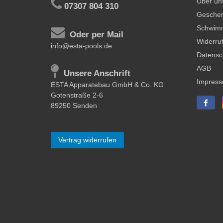
Über un
07307 804 310
Geschen
Schwim
Oder per Mail
Widerruf
info@esta-pools.de
Datensc
AGB
Unsere Anschrift
Impres
ESTA Apparatebau GmbH & Co. KG
Gotenstraße 2-6
89250 Senden
Vertrag widerrufen