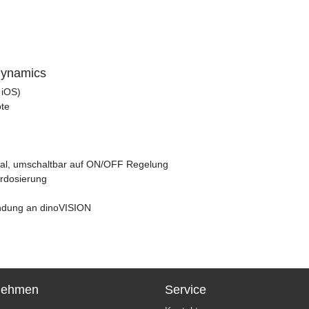
Dynamics
 iOS)
ote
nal, umschaltbar auf ON/OFF Regelung
rdosierung
indung an dinoVISION
nehmen
Service