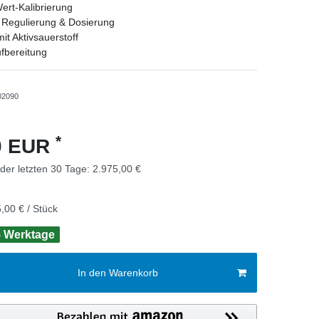
rt-Kalibrierung
 Regulierung & Dosierung
it Aktivsauerstoff
fbereitung
02090
*
00 EUR
 der letzten 30 Tage:
2.975,00 €
,00 € / Stück
 5 Werktage
In den Warenkorb