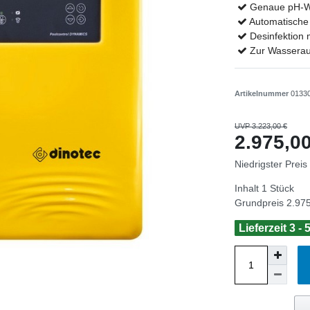
Genaue pH-We
Automatische
Desinfektion m
Zur Wasserau
Artikelnummer
0133
UVP 3.223,00 €
2.975,
Niedrigster Preis
Inhalt
1
Stück
Grundpreis
2.975
Lieferzeit 3 -