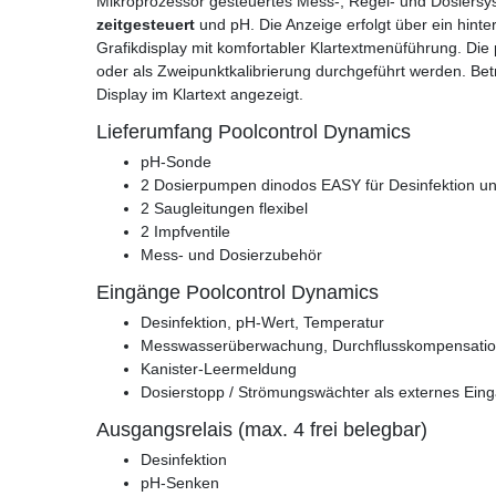
Mikroprozessor gesteuertes Mess-, Regel- und Dosiersyst
zeitgesteuert
und pH. Die Anzeige erfolgt über ein hint
Grafikdisplay mit komfortabler Klartextmenüführung. Die
oder als Zweipunktkalibrierung durchgeführt werden. B
Display im Klartext angezeigt.
Lieferumfang Poolcontrol Dynamics
pH-Sonde
2 Dosierpumpen dinodos EASY für Desinfektion u
2 Saugleitungen flexibel
2 Impfventile
Mess- und Dosierzubehör
Eingänge Poolcontrol Dynamics
Desinfektion, pH-Wert, Temperatur
Messwasserüberwachung, Durchflusskompensatio
Kanister-Leermeldung
Dosierstopp / Strömungswächter als externes Ein
Ausgangsrelais (max. 4 frei belegbar)
Desinfektion
pH-Senken