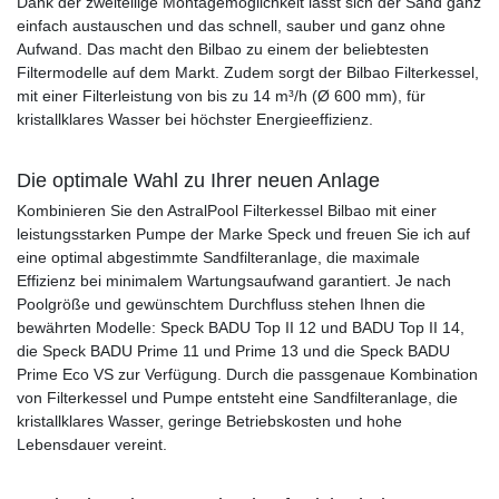
Dank der zweiteilige Montagemöglichkeit lässt sich der Sand ganz
einfach austauschen und das schnell, sauber und ganz ohne
Aufwand. Das macht den Bilbao zu einem der beliebtesten
Filtermodelle auf dem Markt. Zudem sorgt der Bilbao Filterkessel,
mit einer Filterleistung von bis zu 14 m³/h (Ø 600 mm), für
kristallklares Wasser bei höchster Energieeffizienz.
Die optimale Wahl zu Ihrer neuen Anlage
Kombinieren Sie den AstralPool Filterkessel Bilbao mit einer
leistungsstarken Pumpe der Marke Speck und freuen Sie ich auf
eine optimal abgestimmte Sandfilteranlage, die maximale
Effizienz bei minimalem Wartungsaufwand garantiert. Je nach
Poolgröße und gewünschtem Durchfluss stehen Ihnen die
bewährten Modelle: Speck BADU Top II 12 und BADU Top II 14,
die Speck BADU Prime 11 und Prime 13 und die Speck BADU
Prime Eco VS zur Verfügung. Durch die passgenaue Kombination
von Filterkessel und Pumpe entsteht eine Sandfilteranlage, die
kristallklares Wasser, geringe Betriebskosten und hohe
Lebensdauer vereint.