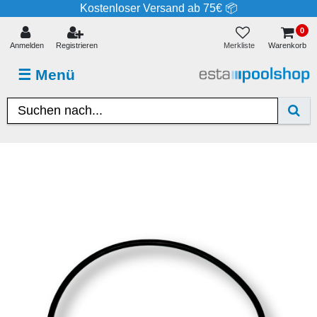
Kostenloser Versand ab 75€ 📦
0
Merkliste
Anmelden
Registrieren
Warenkorb
☰
Menü