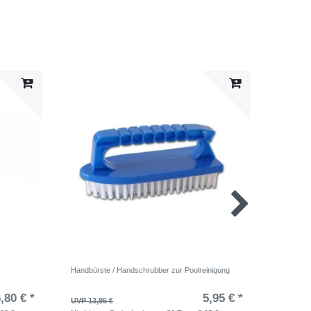
Handbürste / Handschrubber zur Poolreinigung
Bayrol D
Reinigung
,80 € *
5,95 € *
UVP 13,95 €
UVP 42,9