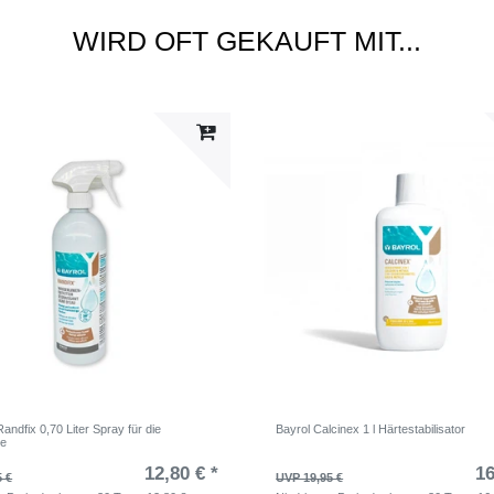
WIRD OFT GEKAUFT MIT...
ndfix 0,70 Liter Spray für die
Bayrol Calcinex 1 l Härtestabilisator
ie
12,80 € *
16
5 €
UVP 19,95 €