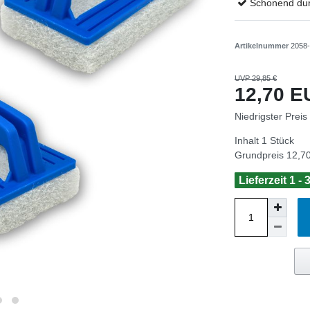
Schonend du
Artikelnummer
2058
UVP 29,85 €
12,70 
Niedrigster Preis
Inhalt
1
Stück
Grundpreis
12,70
Lieferzeit 1 -