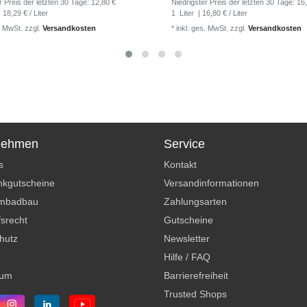
r Preis der letzten 30 Tage:
12,80 €
Niedrigster Preis der letzten 30 Tage:
16
 18,29 € / Liter
1
Liter
| 16,80 € / Liter
. MwSt.
zzgl.
Versandkosten
*
inkl. ges. MwSt.
zzgl.
Versandkosten
nehmen
Service
s
Kontakt
kgutscheine
Versandinformationen
mbadbau
Zahlungsarten
srecht
Gutscheine
hutz
Newsletter
Hilfe / FAQ
sum
Barrierefreiheit
Trusted Shops