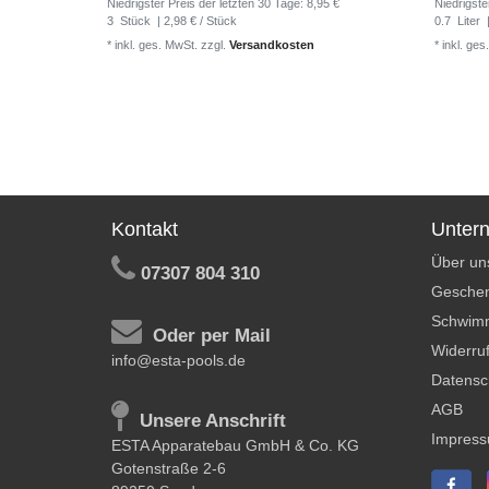
Niedrigster Preis der letzten 30 Tage:
8,95 €
Niedrigste
3
Stück
| 2,98 € / Stück
0.7
Liter
|
*
inkl. ges. MwSt.
zzgl.
Versandkosten
*
inkl. ges
Kontakt
Unter
Über un
07307 804 310
Geschen
Schwim
Oder per Mail
Widerruf
info@esta-pools.de
Datensc
AGB
Unsere Anschrift
Impres
ESTA Apparatebau GmbH & Co. KG
Gotenstraße 2-6