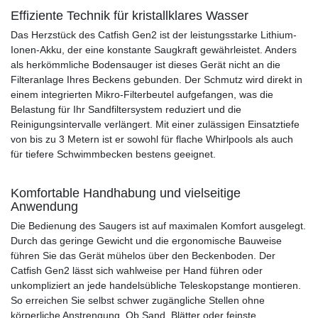
Effiziente Technik für kristallklares Wasser
Das Herzstück des Catfish Gen2 ist der leistungsstarke Lithium-
Ionen-Akku, der eine konstante Saugkraft gewährleistet. Anders
als herkömmliche Bodensauger ist dieses Gerät nicht an die
Filteranlage Ihres Beckens gebunden. Der Schmutz wird direkt in
einem integrierten Mikro-Filterbeutel aufgefangen, was die
Belastung für Ihr Sandfiltersystem reduziert und die
Reinigungsintervalle verlängert. Mit einer zulässigen Einsatztiefe
von bis zu 3 Metern ist er sowohl für flache Whirlpools als auch
für tiefere Schwimmbecken bestens geeignet.
Komfortable Handhabung und vielseitige
Anwendung
Die Bedienung des Saugers ist auf maximalen Komfort ausgelegt.
Durch das geringe Gewicht und die ergonomische Bauweise
führen Sie das Gerät mühelos über den Beckenboden. Der
Catfish Gen2 lässt sich wahlweise per Hand führen oder
unkompliziert an jede handelsübliche Teleskopstange montieren.
So erreichen Sie selbst schwer zugängliche Stellen ohne
körperliche Anstrengung. Ob Sand, Blätter oder feinste