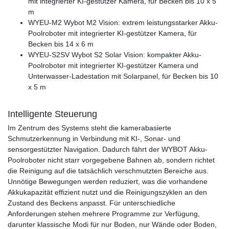
mit integrierter KI-gestützer Kamera, für Becken bis 10 x 5
m
WYEU-M2 Wybot M2 Vision: extrem leistungsstarker Akku-
Poolroboter mit integrierter KI-gestützer Kamera, für
Becken bis 14 x 6 m
WYEU-S2SV Wybot S2 Solar Vision: kompakter Akku-
Poolroboter mit integrierter KI-gestützer Kamera und
Unterwasser-Ladestation mit Solarpanel, für Becken bis 10
x 5 m
Intelligente Steuerung
Im Zentrum des Systems steht die kamerabasierte
Schmutzerkennung in Verbindung mit KI-, Sonar- und
sensorgestützter Navigation. Dadurch fährt der WYBOT Akku-
Poolroboter nicht starr vorgegebene Bahnen ab, sondern richtet
die Reinigung auf die tatsächlich verschmutzten Bereiche aus.
Unnötige Bewegungen werden reduziert, was die vorhandene
Akkukapazität effizient nutzt und die Reinigungszyklen an den
Zustand des Beckens anpasst. Für unterschiedliche
Anforderungen stehen mehrere Programme zur Verfügung,
darunter klassische Modi für nur Boden, nur Wände oder Boden,