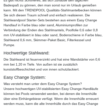
Es gibt nichts Schöneres, als sich zuhause den täglichen
Badespaß zu gönnen, den man sonst nur im Urlaub genießen
kann. Mit den TRENDPOOL Qualitäts-Stahlmantelbecken können
Sie sich diesen Traum schnell und einfach realisieren. Die
Stahlwandpool Starter-Sets bestehen aus einem Easy Change
Handlauf in Farbe blau oder sand, Aluminiumprofilen zur
Verbindung der Enden des Stahlmantels, Poolfolie 0,6 oder 0,8
mm UV-stabilisiert in blau oder sand, Bodenschiene in Farbe blau,
Stahlwand 0,6 mm, Skimmer-Paket Basic, Filterkessel und
Pumpe.
Hochwertige Stahlwand:
Die Stahlwand ist feuerverzinkt und hat eine Wandstärke von 0,6
mm bei 1,20 m Tiefe. Von außen ist sie zusätzlich
kunststoffbeschichtet und von innen schutzlackiert.
Easy Change System:
Was versteht man unter dem Easy Change System?
Unsere hochwertigen UV-stabilisierten Easy Change-Handläufe
können bei Pools verwendet werden, bei denen die Innenhülle
über eine Einhängebiese verfügt. Wenn die Innenhülle erneuert
werden muss, kann die alte Innenhülle durch das Easy Change