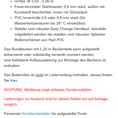
Größe: Ø 3,50 - 5,00 m
Feuerverzinkter Stahlmantel, 0,6 mm stark, außen mit
Kunststoff beschichtet, innen mit Schutzlack
PVC-Innenhülle 0,6 oder 0,8 mm stark (für
Wassertemperaturen bis 28° C einsetzbar)
Stabiler und robuster Easy Change Handlauf, ebenfalls
mitgeliefert werden die stabilen und robusten Splasher
Bodenschienen aus Hart-PVC
Das Rundbecken mit 1,20 m Beckentiefe kann aufgestellt,
teilversenkt oder vollständig versenkt montiert werden,
eine b
ebilderte Aufbauanleitung zur Montage des Beckens ist
enthalten.
Das Bodenvlies ist
nicht
im Lieferumfang enthalten, dieses finden
Sie
hier
.
ACHTUNG: Abbildung zeigt teilweise Sonderzubehör
Lieferungen ins Ausland sind für diesen Artikel nur auf Anfrage
möglich.
Passende
Hochbeckenleiter
für aufgestellte Pools