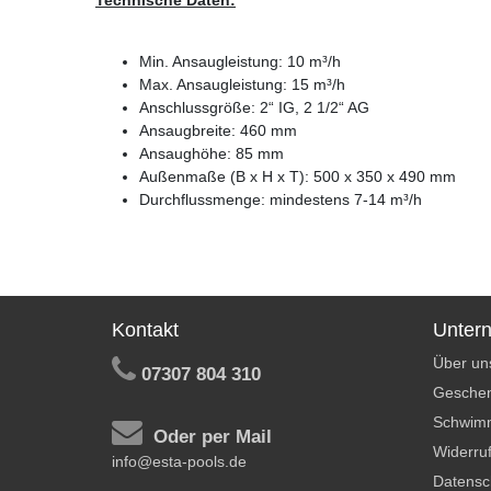
Min. Ansaugleistung: 10 m³/h
Max. Ansaugleistung: 15 m³/h
Anschlussgröße: 2“ IG, 2 1/2“ AG
Ansaugbreite: 460 mm
Ansaughöhe: 85 mm
Außenmaße (B x H x T): 500 x 350 x 490 mm
Durchflussmenge: mindestens 7-14 m³/h
Kontakt
Unter
Über un
07307 804 310
Geschen
Schwim
Oder per Mail
Widerruf
info@esta-pools.de
Datensc