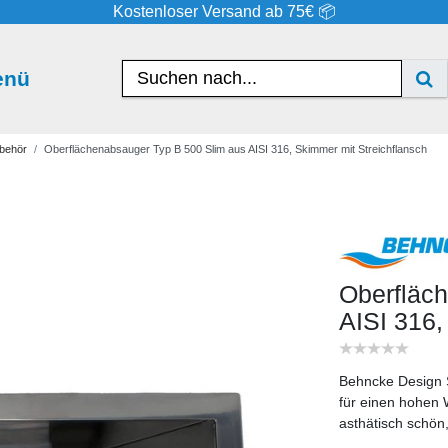
Kostenloser Versand ab 75€ 📦
enü
behör
Oberflächenabsauger Typ B 500 Slim aus AISI 316, Skimmer mit Streichflansch
Oberfläc
AISI 316,
Behncke Design S
für einen hohen 
asthätisch schön,