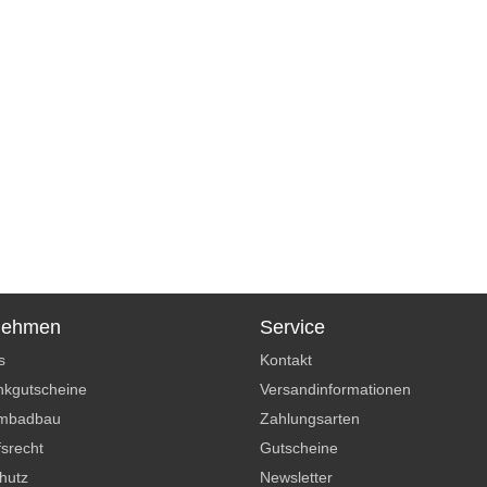
nehmen
Service
s
Kontakt
kgutscheine
Versandinformationen
mbadbau
Zahlungsarten
srecht
Gutscheine
hutz
Newsletter