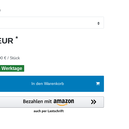
0
*
 EUR
0 € / Stück
 5 Werktage
In den Warenkorb