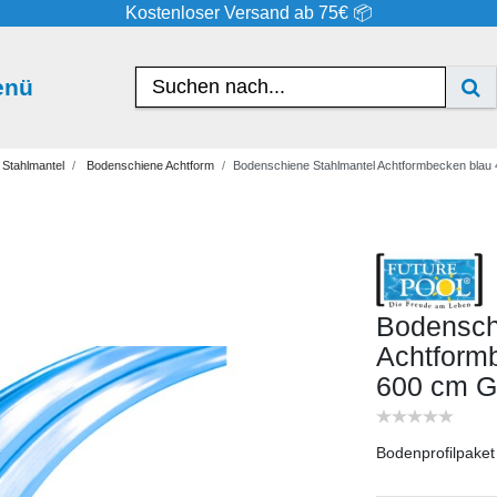
Kostenloser Versand ab 75€ 📦
enü
Stahlmantel
Bodenschiene Achtform
Bodenschiene Stahlmantel Achtformbecken blau 
Bodensch
Achtformb
600 cm
G
Bodenprofilpaket 