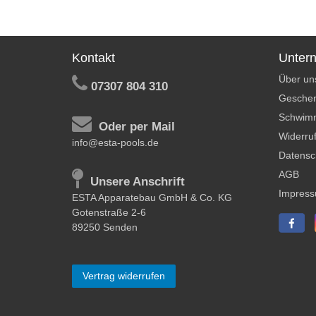
Kontakt
Unter
Über un
07307 804 310
Geschen
Schwim
Oder per Mail
Widerruf
info@esta-pools.de
Datensc
AGB
Unsere Anschrift
Impres
ESTA Apparatebau GmbH & Co. KG
Gotenstraße 2-6
89250 Senden
Vertrag widerrufen