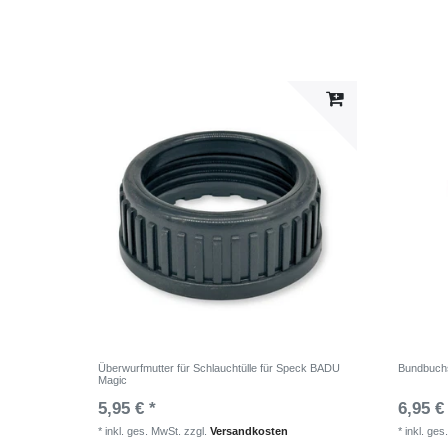
Überwurfmutter für Schlauchtülle für Speck BADU
Bundbuch
Magic
5,95 € *
6,95 €
*
inkl. ges. MwSt.
zzgl.
Versandkosten
*
inkl. ges