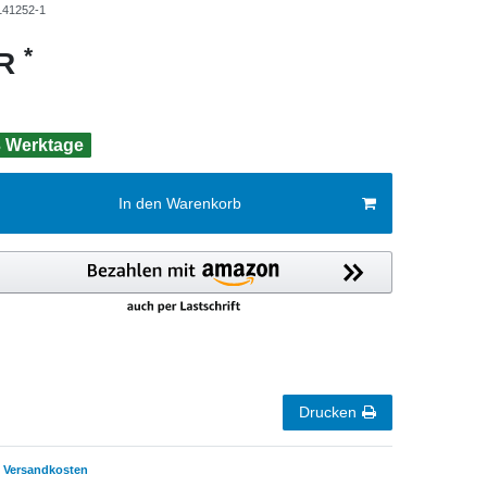
141252-1
*
UR
 3 Werktage
In den Warenkorb
Drucken
Versandkosten