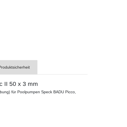
Produktsicherheit
 II 50 x 3 mm
bung) für Poolpumpen Speck BADU Picco,