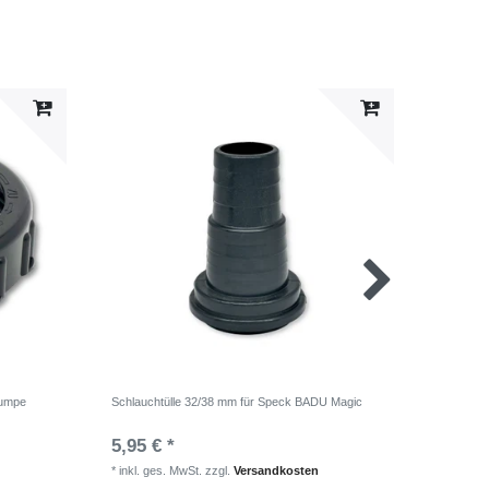
Pumpe
Schlauchtülle 32/38 mm für Speck BADU Magic
Gewinder
5,95 € *
21,95 
*
inkl. ges. MwSt.
zzgl.
Versandkosten
*
inkl. ge