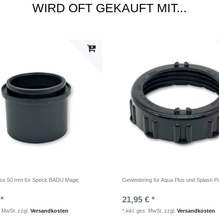
WIRD OFT GEKAUFT MIT...
se 50 mm für Speck BADU Magic
Gewindering für Aqua Plus und Splash 
 *
21,95 € *
. MwSt.
zzgl.
Versandkosten
*
inkl. ges. MwSt.
zzgl.
Versandkosten