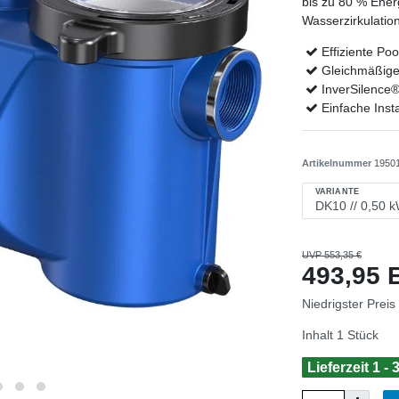
bis zu 80 % Energ
Wasserzirkulatio
Effiziente Po
Gleichmäßige 
InverSilence®
Einfache Inst
Artikelnummer
1950
VARIANTE
UVP 553,35 €
493,95
Niedrigster Preis
Inhalt
1
Stück
Lieferzeit 1 -