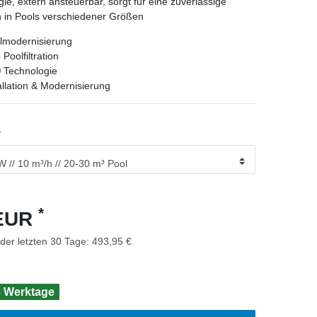
ie, extern ansteuerbar, sorgt für eine zuverlässige
n in Pools verschiedener Größen
olmodernisierung
Poolfiltration
 Technologie
allation & Modernisierung
1
*
 EUR
 der letzten 30 Tage:
493,95 €
 3 Werktage