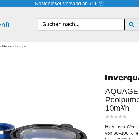
Kostenloser Versand ab 75€ 📦
enü
chter-Poolpumpe
AQUAGEM 
Poolpum
10m³/h
High-Tech-Wechse
von 30–100 %, ene