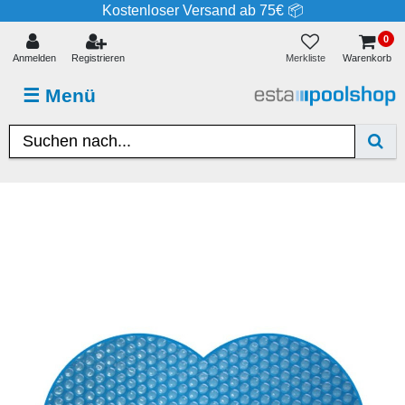
Kostenloser Versand ab 75€ 📦
0
Merkliste
Anmelden
Registrieren
Warenkorb
☰
Menü