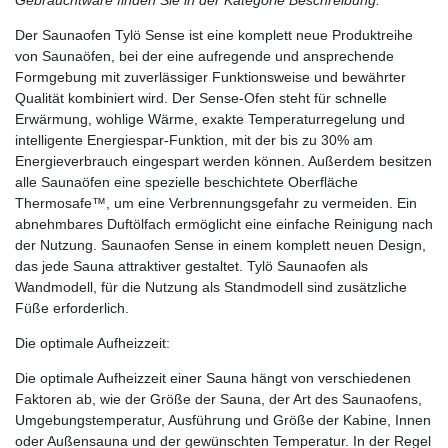
Gebrauchtware finden Sie in der Kategorie Beschreibung.
Der Saunaofen Tylö Sense ist eine komplett neue Produktreihe
von Saunaöfen, bei der eine aufregende und ansprechende
Formgebung mit zuverlässiger Funktionsweise und bewährter
Qualität kombiniert wird. Der Sense-Ofen steht für schnelle
Erwärmung, wohlige Wärme, exakte Temperaturregelung und
intelligente Energiespar-Funktion, mit der bis zu 30% am
Energieverbrauch eingespart werden können. Außerdem besitzen
alle Saunaöfen eine spezielle beschichtete Oberfläche
Thermosafe™, um eine Verbrennungsgefahr zu vermeiden. Ein
abnehmbares Duftölfach ermöglicht eine einfache Reinigung nach
der Nutzung. Saunaofen Sense in einem komplett neuen Design,
das jede Sauna attraktiver gestaltet. Tylö Saunaofen als
Wandmodell, für die Nutzung als Standmodell sind zusätzliche
Füße erforderlich.
Die optimale Aufheizzeit:
Die optimale Aufheizzeit einer Sauna hängt von verschiedenen
Faktoren ab, wie der Größe der Sauna, der Art des Saunaofens,
Umgebungstemperatur, Ausführung und Größe der Kabine, Innen
oder Außensauna und der gewünschten Temperatur. In der Regel