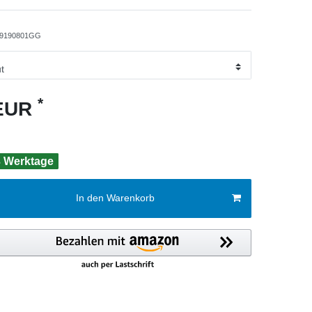
9190801GG
*
 EUR
 3 Werktage
In den Warenkorb