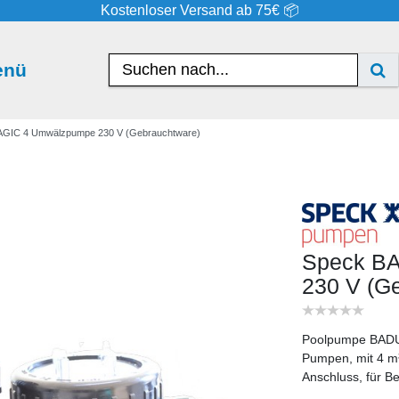
Kostenloser Versand ab 75€ 📦
enü
GIC 4 Umwälzpumpe 230 V (Gebrauchtware)
Speck B
230 V (G
Poolpumpe BADU
Pumpen, mit 4 m
Anschluss, für B