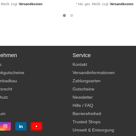
. MwSt.
zzgl.
Versandkosten
*
inkl. ges. MwSt.
zzgl.
Versandkosten
nehmen
Service
s
Kontakt
kgutscheine
Versandinformationen
mbadbau
Zahlungsarten
srecht
Gutscheine
hutz
Newsletter
Hilfe / FAQ
sum
Barrierefreiheit
Trusted Shops
Umwelt & Entsorgung