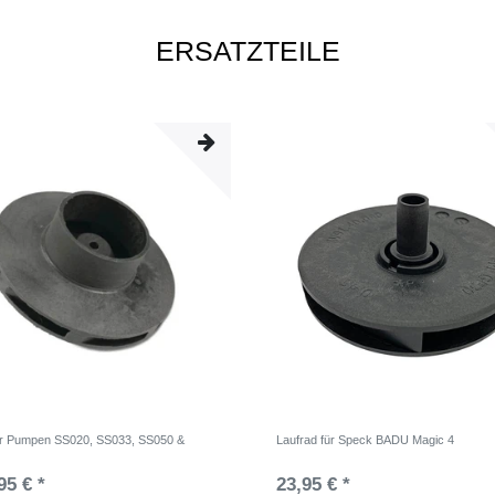
ERSATZTEILE
ür Pumpen SS020, SS033, SS050 &
Laufrad für Speck BADU Magic 4
95 € *
23,95 € *