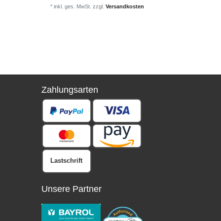
*
inkl. ges. MwSt.
zzgl.
Versandkosten
*
inkl. ge
Zahlungsarten
Lastschrift
Unsere Partner