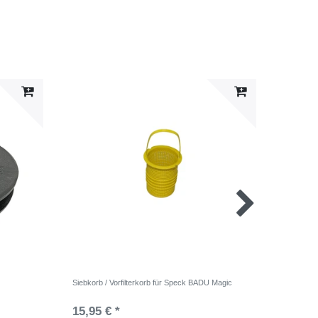
Siebkorb / Vorfilterkorb für Speck BADU Magic
Spritzri
15,95 € *
3,55 €