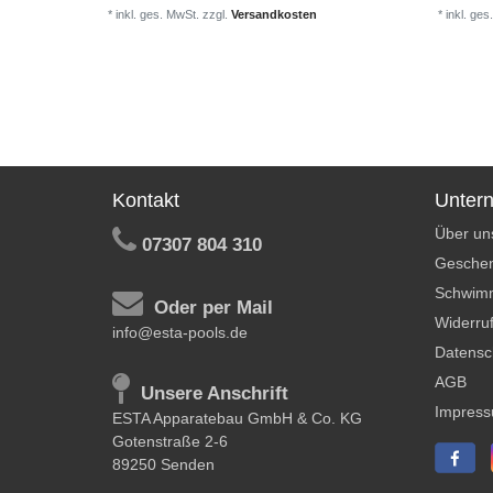
*
inkl. ges. MwSt.
zzgl.
Versandkosten
*
inkl. ges
Kontakt
Unter
Über un
07307 804 310
Geschen
Schwim
Oder per Mail
Widerruf
info@esta-pools.de
Datensc
AGB
Unsere Anschrift
Impres
ESTA Apparatebau GmbH & Co. KG
Gotenstraße 2-6
89250 Senden