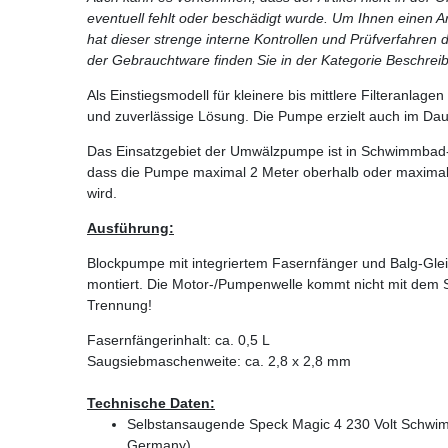
eventuell fehlt oder beschädigt wurde. Um Ihnen einen Arti
hat dieser strenge interne Kontrollen und Prüfverfahren
der Gebrauchtware finden Sie in der Kategorie Beschrei
Als Einstiegsmodell für kleinere bis mittlere Filteranlag
und zuverlässige Lösung. Die Pumpe erzielt auch im Da
Das Einsatzgebiet der Umwälzpumpe ist in Schwimmbad-Fi
dass die Pumpe maximal 2 Meter oberhalb oder maximal 
wird.
Ausführung:
Blockpumpe mit in
tegriertem Fasernfänger und Balg-Glei
montiert. Die Motor-/Pumpenwelle kommt nicht mit dem
Trennung!
Fasernfängerinhalt: ca. 0,5 L
Saugsiebmaschenweite: ca. 2,8 x 2,8 mm
Technische Daten:
Selbstansaugende Speck Magic 4 230 Volt Schw
Germany)