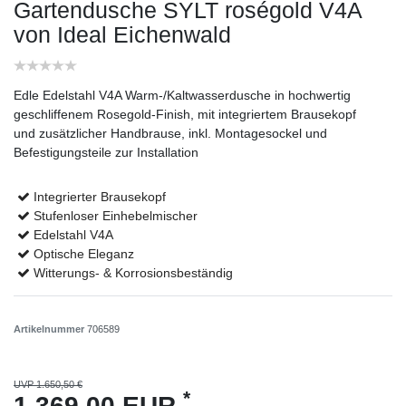
Gartendusche SYLT roségold V4A
von Ideal Eichenwald
Edle Edelstahl V4A Warm-/Kaltwasserdusche in hochwertig
geschliffenem Rosegold-Finish, mit integriertem Brausekopf
und zusätzlicher Handbrause, inkl. Montagesockel und
Befestigungsteile zur Installation
Integrierter Brausekopf
Stufenloser Einhebelmischer
Edelstahl V4A
Optische Eleganz
Witterungs- & Korrosionsbeständig
Artikelnummer
706589
UVP 1.650,50 €
*
1.369,00 EUR