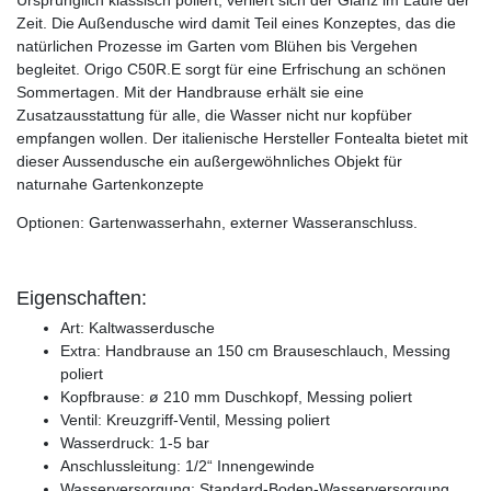
Ursprünglich klassisch poliert, verliert sich der Glanz im Laufe der
Zeit. Die Außendusche wird damit Teil eines Konzeptes, das die
natürlichen Prozesse im Garten vom Blühen bis Vergehen
begleitet. Origo C50R.E sorgt für eine Erfrischung an schönen
Sommertagen. Mit der Handbrause erhält sie eine
Zusatzausstattung für alle, die Wasser nicht nur kopfüber
empfangen wollen. Der italienische Hersteller Fontealta bietet mit
dieser Aussendusche ein außergewöhnliches Objekt für
naturnahe Gartenkonzepte
Optionen: Gartenwasserhahn, externer Wasseranschluss.
Eigenschaften:
Art: Kaltwasserdusche
Extra: Handbrause an 150 cm Brauseschlauch, Messing
poliert
Kopfbrause: ø 210 mm Duschkopf, Messing poliert
Ventil: Kreuzgriff-Ventil, Messing poliert
Wasserdruck: 1-5 bar
Anschlussleitung: 1/2“ Innengewinde
Wasserversorgung: Standard-Boden-Wasserversorgung