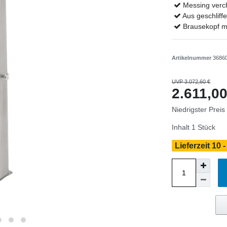
Messing verc
Aus geschliff
Brausekopf m
Artikelnummer
3686
UVP 3.072,60 €
2.611,0
Niedrigster Preis
Inhalt
1
Stück
Lieferzeit 10 