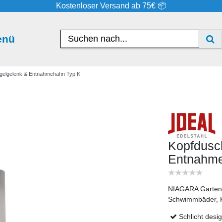
Kostenloser Versand ab 75€ 📦
enü
gelgelenk & Entnahmehahn Typ K
Kopfdusc
Entnahme
NIAGARA Gartendu
Schwimmbäder, K
Schlicht des