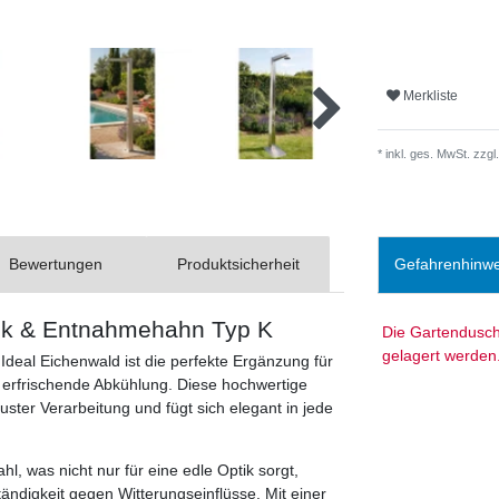
Merkliste
* inkl. ges. MwSt. zzgl.
Bewertungen
Produktsicherheit
Gefahrenhinwe
nk & Entnahmehahn Typ K
Die Gartendusche
gelagert werden
deal Eichenwald ist die perfekte Ergänzung für
 erfrischende Abkühlung. Diese hochwertige
ster Verarbeitung und fügt sich elegant in jede
l, was nicht nur für eine edle Optik sorgt,
ndigkeit gegen Witterungseinflüsse. Mit einer