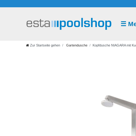
☰
M
Gartendusche
Kaltwasser
Warmwasser
Solar
Wasserzapfsaeule
Zur Startseite gehen
Gartendusche
Kopfdusche NIAGARA mit Ku