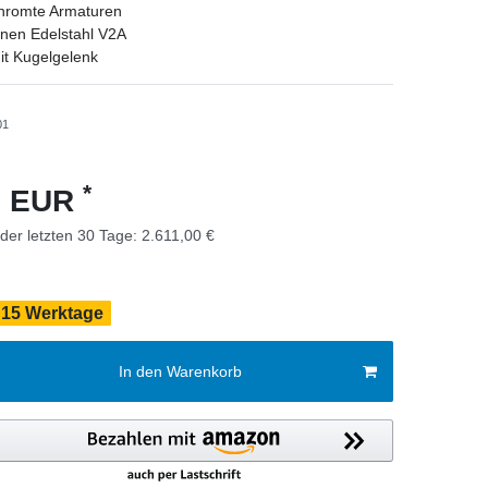
hromte Armaturen
enen Edelstahl V2A
it Kugelgelenk
01
*
0 EUR
 der letzten 30 Tage:
2.611,00 €
- 15 Werktage
In den Warenkorb