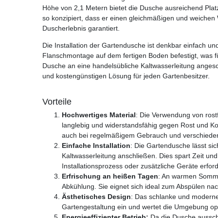
Höhe von 2,1 Metern bietet die Dusche ausreichend Platz
so konzipiert, dass er einen gleichmäßigen und weichen
Duscherlebnis garantiert.
Die Installation der Gartendusche ist denkbar einfach un
Flanschmontage auf dem fertigen Boden befestigt, was für
Dusche an eine handelsübliche Kaltwasserleitung angesc
und kostengünstigen Lösung für jeden Gartenbesitzer.
Vorteile
Hochwertiges Material
: Die Verwendung von rost
langlebig und widerstandsfähig gegen Rost und Ko
auch bei regelmäßigem Gebrauch und verschiede
Einfache Installation
: Die Gartendusche lässt sic
Kaltwasserleitung anschließen. Dies spart Zeit un
Installationsprozess oder zusätzliche Geräte erford
Erfrischung an heißen Tagen
: An warmen Somme
Abkühlung. Sie eignet sich ideal zum Abspülen n
Ästhetisches Design
: Das schlanke und moderne 
Gartengestaltung ein und wertet die Umgebung opt
Energieeffizienter Betrieb:
Da die Dusche ausschli