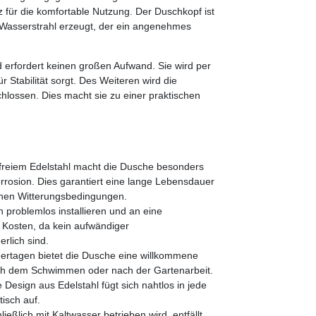
 für die komfortable Nutzung. Der Duschkopf ist
 Wasserstrahl erzeugt, der ein angenehmes
d erfordert keinen großen Aufwand. Sie wird per
 Stabilität sorgt. Des Weiteren wird die
hlossen. Dies macht sie zu einer praktischen
freiem Edelstahl macht die Dusche besonders
rrosion. Dies garantiert eine lange Lebensdauer
nen Witterungsbedingungen.
h problemlos installieren und an eine
d Kosten, da kein aufwändiger
erlich sind.
rtagen bietet die Dusche eine willkommene
ach dem Schwimmen oder nach der Gartenarbeit.
Design aus Edelstahl fügt sich nahtlos in jede
isch auf.
eßlich mit Kaltwasser betrieben wird, entfällt