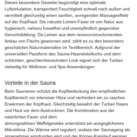
Dieses besondere Gewebe begünstigt eine optimale
Luftzirkulation, transportiert Feuchtigkeit schnell nach außen und
vermittelt gleichzeitig einen sanften, anregenden Massageeffekt
auf der Kopfhaut. Die robuste Leinen-Faser ist von Natur aus
hygienisch, nahezu fusselfrei und unempfindlich gegenüber
Geruchsbildung. Da Leinen aus dem ressourcenschonenden
Anbau von Flachs gewonnen wird, zählt es zu den besonders
geschätzten Naturmaterialien im Textilbereich. Aufgrund der
universellen Passform des Sauna-Haarwickeltuchs und dem
schlichten, geschlechtsneutralen Look eignet sich der Turban
vielseitig für Wellness- und Spa-Anwendungen.
Vorteile in der Sauna
Beim Saunieren schützt die Kopfbedeckung den empfindlichen
Kopfbereich vor intensiver Hitze und verhindert ein zu rasches
Erwärmen der Kopfhaut. Gleichzeitig bewahrt der Turban Haare
und Haut vor dem Austrocknen. Die Kombination aus der
natürlichen Faser und dem
atmungsaktiven Waffelgewebe unterstützt ein ausgeglichenes
Mikroklima. Die Wärme wird reguliert, sodass der Saunagang als
angenehmer empfunden wird und der Körper-Kreislauf weniger